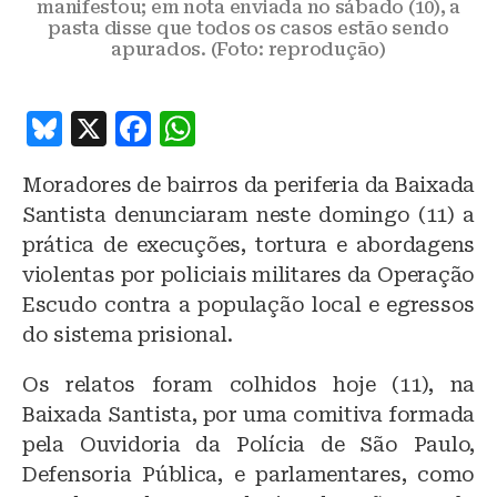
manifestou; em nota enviada no sábado (10), a
pasta disse que todos os casos estão sendo
apurados. (Foto: reprodução)
B
X
F
W
lu
a
h
Moradores de bairros da periferia da Baixada
e
c
at
Santista denunciaram neste domingo (11) a
s
e
s
prática de execuções, tortura e abordagens
k
b
A
violentas por policiais militares da Operação
y
o
p
Escudo contra a população local e egressos
o
p
do sistema prisional.
k
Os relatos foram colhidos hoje (11), na
Baixada Santista, por uma comitiva formada
pela Ouvidoria da Polícia de São Paulo,
Defensoria Pública, e parlamentares, como