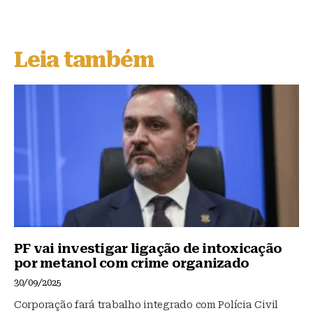
lu
a
h
e
c
at
s
e
s
Leia também
k
b
A
y
o
p
o
p
k
PF vai investigar ligação de intoxicação
por metanol com crime organizado
30/09/2025
Corporação fará trabalho integrado com Polícia Civil