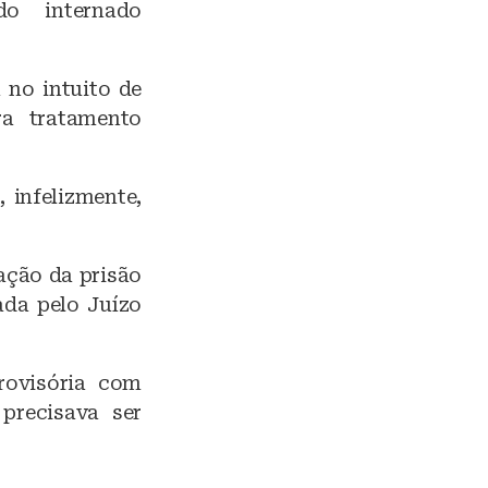
do internado
 no intuito de
ra tratamento
 infelizmente,
ação da prisão
ada pelo Juízo
rovisória com
 precisava ser