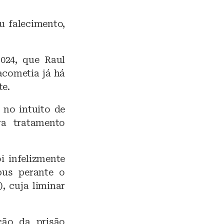
u falecimento,
024, que Raul
acometia já há
te.
 no intuito de
ra tratamento
i infelizmente
pus perante o
), cuja liminar
ção da prisão