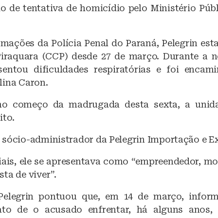
o
p
do de tentativa de homicídio pelo Ministério Púb
k
mações da Polícia Penal do Paraná, Pelegrin est
iraquara (CCP) desde 27 de março. Durante a n
esentou dificuldades respiratórias e foi enca
lina Caron.
no começo da madrugada desta sexta, a unida
ito.
 sócio-administrador da Pelegrin Importação e E
iais, ele se apresentava como “empreendedor, mo
ta de viver”.
Pelegrin pontuou que, em 14 de março, infor
fato de o acusado enfrentar, há alguns anos,