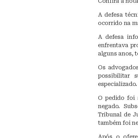
Confira a nota
A defesa técn
ocorrido na ma
A defesa inf
enfrentava pr
alguns anos, 
Os advogados 
possibilitar
especializado.
O pedido foi 
negado. Subs
Tribunal de Ju
também foi ne
Após o ofere