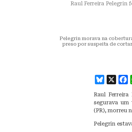
Raul Ferreira Pelegrin 
Pelegrin morava na cobertura
preso por suspeita de corta
B
X
lu
Raul Ferreira
e
segurava um 
s
(PR), morreu n
k
Pelegrin estav
y