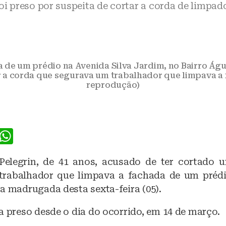
foi preso por suspeita de cortar a corda de limpa
 de um prédio na Avenida Silva Jardim, no Bairro Água
r a corda que segurava um trabalhador que limpava a 
reprodução)
F
W
a
h
 Pelegrin, de 41 anos, acusado de ter cortado
c
at
trabalhador que limpava a fachada de um prédi
e
s
a madrugada desta sexta-feira (05).
b
A
a preso desde o dia do ocorrido, em 14 de março.
o
p