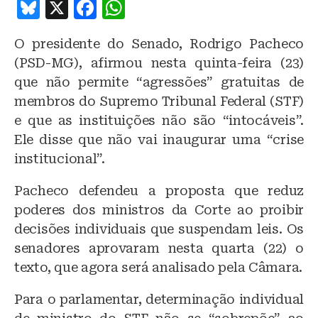
B
X
F
W
lu
a
h
O presidente do Senado, Rodrigo Pacheco
e
c
at
(PSD-MG), afirmou nesta quinta-feira (23)
s
e
s
que não permite “agressões” gratuitas de
k
b
A
membros do Supremo Tribunal Federal (STF)
y
o
p
e que as instituições não são “intocáveis”.
o
p
Ele disse que não vai inaugurar uma “crise
institucional”.
k
Pacheco defendeu a proposta que reduz
poderes dos ministros da Corte ao proibir
decisões individuais que suspendam leis. Os
senadores aprovaram nesta quarta (22) o
texto, que agora será analisado pela Câmara.
Para o parlamentar, determinação individual