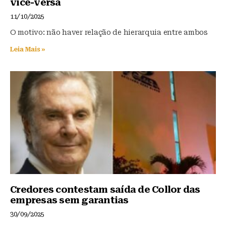
vice-versa
o
p
11/10/2025
k
O motivo: não haver relação de hierarquia entre ambos
Leia Mais »
Credores contestam saída de Collor das
empresas sem garantias
30/09/2025