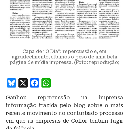
Capa de “O Dia”: repercussão e, em
agradecimento, citamos o peso de uma bela
página de mídia impressa. (Foto: reprodução)
B
X
F
W
lu
a
h
Ganhou repercussão na imprensa
e
c
at
informação trazida pelo blog sobre o mais
s
e
s
recente movimento no conturbado processo
k
b
A
em que as empresas de Collor tentam fugir
y
o
p
da falência.