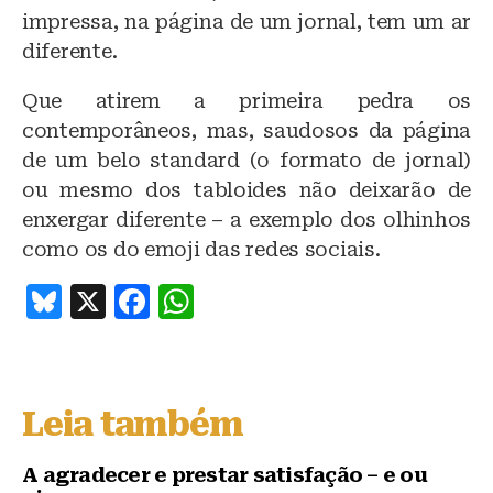
impressa, na página de um jornal, tem um ar
diferente.
Que atirem a primeira pedra os
contemporâneos, mas, saudosos da página
de um belo standard (o formato de jornal)
ou mesmo dos tabloides não deixarão de
enxergar diferente – a exemplo dos olhinhos
como os do emoji das redes sociais.
B
X
F
W
lu
a
h
e
c
at
s
e
s
Leia também
k
b
A
y
o
p
A agradecer e prestar satisfação – e ou