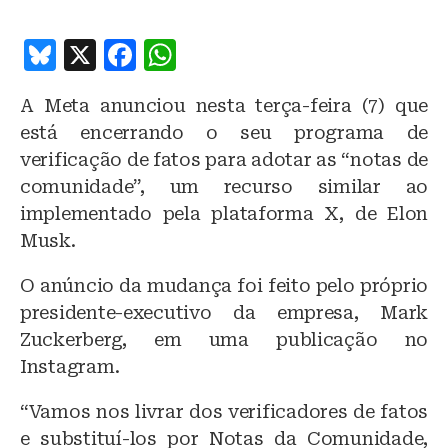
B
X
F
W
lu
a
h
A Meta anunciou nesta terça-feira (7) que
e
c
at
está encerrando o seu programa de
s
e
s
verificação de fatos para adotar as “notas de
k
b
A
comunidade”, um recurso similar ao
y
o
p
implementado pela plataforma X, de Elon
o
p
Musk.
k
O anúncio da mudança foi feito pelo próprio
presidente-executivo da empresa, Mark
Zuckerberg, em uma publicação no
Instagram.
“Vamos nos livrar dos verificadores de fatos
e substituí-los por Notas da Comunidade,