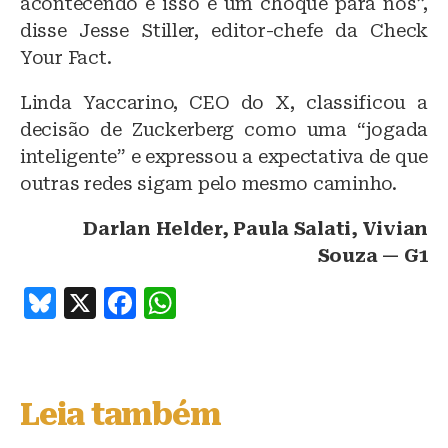
acontecendo e isso é um choque para nós”,
disse Jesse Stiller, editor-chefe da Check
Your Fact.
Linda Yaccarino, CEO do X, classificou a
decisão de Zuckerberg como uma “jogada
inteligente” e expressou a expectativa de que
outras redes sigam pelo mesmo caminho.
Darlan Helder, Paula Salati, Vivian
Souza — G1
B
X
F
W
lu
a
h
e
c
at
s
e
s
Leia também
k
b
A