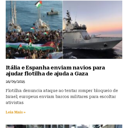
y
o
p
o
p
k
Itália e Espanha enviam navios para
ajudar flotilha de ajuda a Gaza
26/09/2025
Flotilha denuncia ataque ao tentar romper bloqueio de
Israel; europeus enviam barcos militares para escoltar
ativistas
Leia Mais »