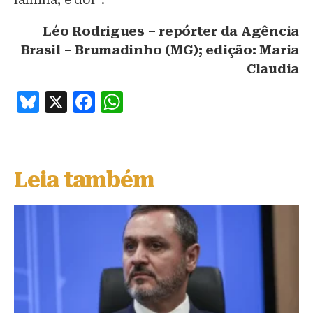
Léo Rodrigues – repórter da Agência
Brasil – Brumadinho (MG); edição: Maria
Claudia
B
X
F
W
lu
a
h
e
c
at
s
e
s
Leia também
k
b
A
y
o
p
o
p
k