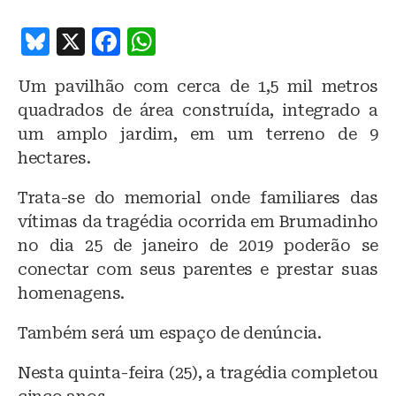
B
X
F
W
lu
a
h
Um pavilhão com cerca de 1,5 mil metros
e
c
at
quadrados de área construída, integrado a
s
e
s
um amplo jardim, em um terreno de 9
k
b
A
hectares.
y
o
p
Trata-se do memorial onde familiares das
o
p
vítimas da tragédia ocorrida em Brumadinho
k
no dia 25 de janeiro de 2019 poderão se
conectar com seus parentes e prestar suas
homenagens.
Também será um espaço de denúncia.
Nesta quinta-feira (25), a tragédia completou