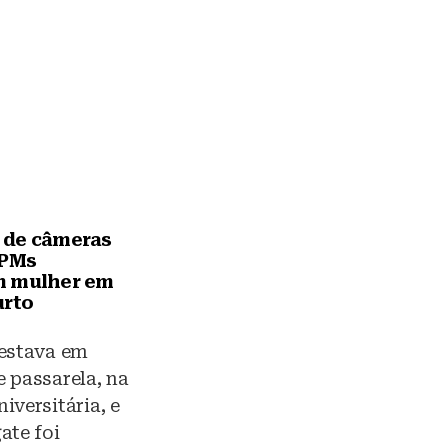
 de câmeras
 PMs
m mulher em
urto
 estava em
 passarela, na
iversitária, e
ate foi