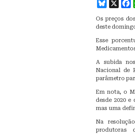
B
X
lu
Os preços dos
e
deste domingo
s
k
Esse porcent
Medicamentos
y
A subida no
Nacional de 
parâmetro para
Em nota, o Mi
desde 2020 e
mas uma defini
Na resoluçã
produtoras 