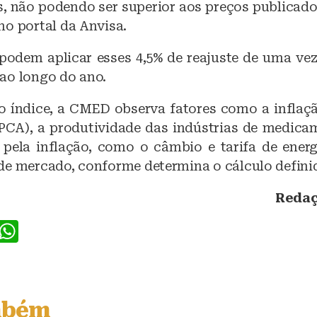
 não podendo ser superior aos preços publicad
no portal da Anvisa.
podem aplicar esses 4,5% de reajuste de uma vez
ao longo do ano.
o índice, a CMED observa fatores como a inflaç
PCA), a produtividade das indústrias de medica
pela inflação, como o câmbio e tarifa de energi
de mercado, conforme determina o cálculo definid
Redaç
F
W
a
h
c
at
e
s
mbém