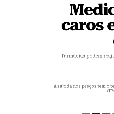
Medic
caros 
Farmácias podem reajus
A subida nos preços tem o 
(IP