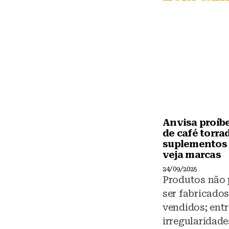
k
y
Anvisa proíb
de café torra
suplementos 
veja marcas
24/09/2025
Produtos não
ser fabricado
vendidos; entr
irregularidade