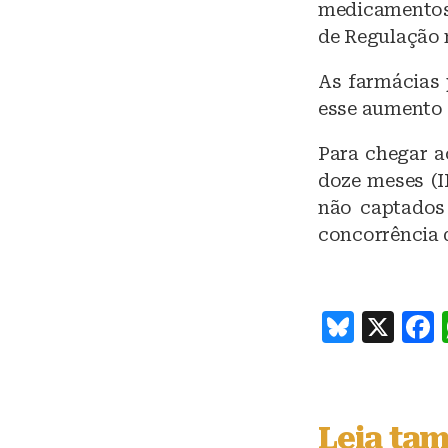
medicamentos,
de Regulação 
As farmácias 
esse aumento 
Para chegar a
doze meses (I
não captados 
concorrência 
B
X
lu
e
s
Leia ta