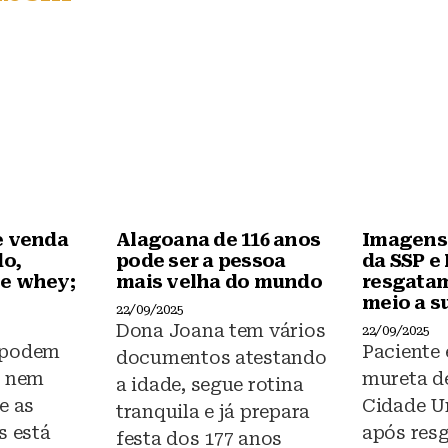
b
A
o
p
o
p
k
e venda
Alagoana de 116 anos
Imagens
do,
pode ser a pessoa
da SSP e
e whey;
mais velha do mundo
resgata
meio a s
22/09/2025
Dona Joana tem vários
22/09/2025
 podem
Paciente
documentos atestando
s nem
mureta de
a idade, segue rotina
e as
Cidade Un
tranquila e já prepara
s está
após resg
festa dos 177 anos