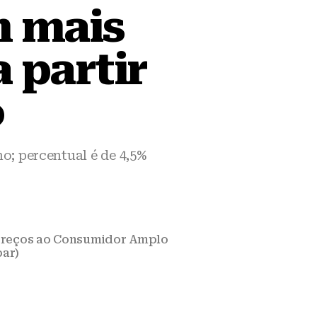
m mais
 partir
o
o; percentual é de 4,5%
 Preços ao Consumidor Amplo
par)