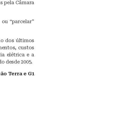
os pela Câmara
 ou “parcelar”
ão dos últimos
mentos, custos
a elétrica e a
o desde 2005.
ão Terra e G1