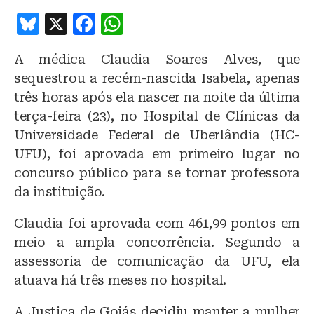
B
X
F
W
lu
a
h
A médica Claudia Soares Alves, que
e
c
at
sequestrou a recém-nascida Isabela, apenas
s
e
s
três horas após ela nascer na noite da última
k
b
A
terça-feira (23), no Hospital de Clínicas da
y
o
p
Universidade Federal de Uberlândia (HC-
o
p
UFU), foi aprovada em primeiro lugar no
concurso público para se tornar professora
k
da instituição.
Claudia foi aprovada com 461,99 pontos em
meio a ampla concorrência. Segundo a
assessoria de comunicação da UFU, ela
atuava há três meses no hospital.
A Justiça de Goiás decidiu manter a mulher