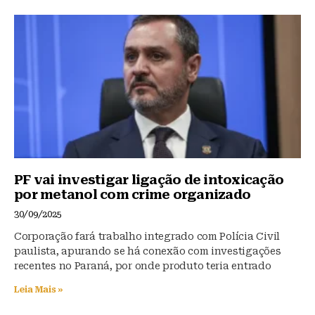
k
b
A
y
o
p
o
p
k
PF vai investigar ligação de intoxicação
por metanol com crime organizado
30/09/2025
Corporação fará trabalho integrado com Polícia Civil
paulista, apurando se há conexão com investigações
recentes no Paraná, por onde produto teria entrado
Leia Mais »