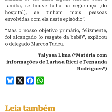
família, se houve falha na segurança [do
hospital], se tinham mais pessoas
envolvidas com ela neste episódio”.
“Mas o nosso objetivo primário, felizmente,
foi alcançado (o resgate da bebê)”, explicou
o delegado Marcos Tadeu.
Talyssa Lima (*Matéria com
informações de Larissa Ricci e Fernanda
Rodrigues*)
B
X
F
W
lu
a
h
e
c
at
s
e
s
Leia também