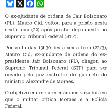
B
X
F
W
lu
a
h
O ex-ajudante de ordens de Jair Bolsonaro
e
c
at
(PL), Mauro Cid, voltou para a prisão nesta
s
e
s
sexta-feira (22) após prestar depoimento no
k
b
A
Supremo Tribunal Federal (STF).
y
o
p
Por volta das 13h30 desta sexta-feira (22/3),
o
p
Mauro Cid, ex-ajudante de ordens do ex-
k
presidente Jair Bolsonaro (PL), chegou ao
Supremo Tribunal Federal (STF) para ser
ouvido pelo juiz instrutor do gabinete do
ministro Alexandre de Moraes.
O objetivo era esclarecer áudios vazados em
que o militar critica Moraes e a Polícia
Federal.