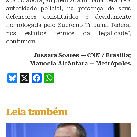
sua colaboração premiada firmada perante a
autoridade policial, na presença de seus
defensores constituídos e devidamente
homologada pelo Supremo Tribunal Federal
nos estritos termos da legalidade”,
continuou.
Jussara Soares — CNN / Brasília;
Manoela Alcântara — Metrópoles
B
X
F
W
lu
a
h
e
c
at
s
e
s
Leia também
k
b
A
y
o
p
o
p