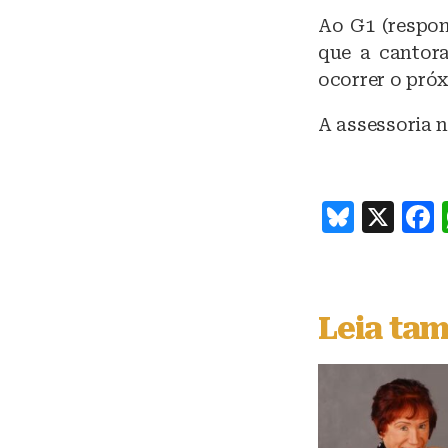
Ao G1 (respon
que a cantora
ocorrer o pró
A assessoria n
B
X
lu
e
s
Leia ta
k
y