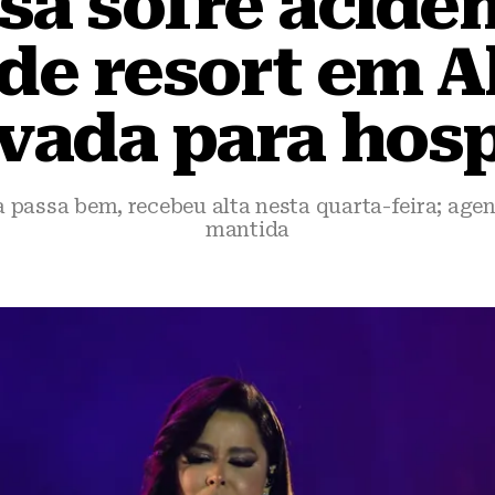
sa sofre acide
 de resort em A
evada para hosp
a passa bem, recebeu alta nesta quarta-feira; age
mantida