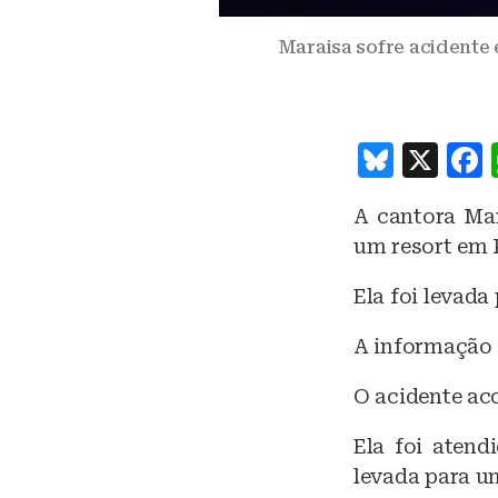
Maraisa sofre acidente 
B
X
lu
A cantora Mar
e
um resort em P
s
k
Ela foi levada
y
A informação 
O acidente aco
Ela foi atend
levada para u