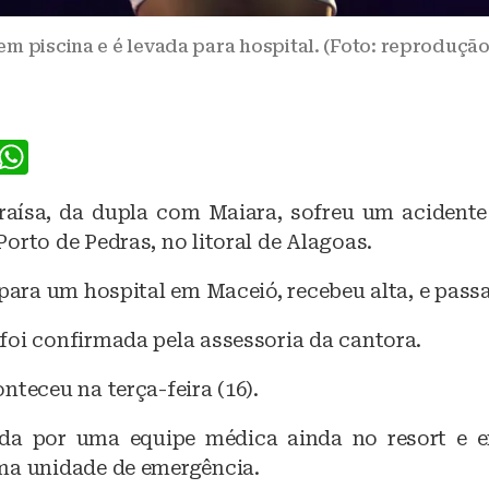
em piscina e é levada para hospital. (Foto: reprodução
F
W
a
h
aísa, da dupla com Maiara, sofreu um acidente
c
at
orto de Pedras, no litoral de Alagoas.
e
s
b
A
 para um hospital em Maceió, recebeu alta, e pass
o
p
foi confirmada pela assessoria da cantora.
o
p
nteceu na terça-feira (16).
k
ida por uma equipe médica ainda no resort e 
ma unidade de emergência.