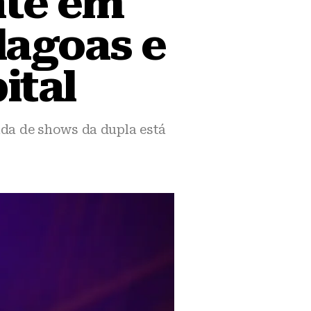
nte em
lagoas e
ital
nda de shows da dupla está