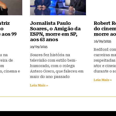
atriz
Jornalista Paulo
Robert R
no
Soares, o Amigão da
do cinem
 aos 99
ESPN, morre em SP,
morre ao
aos 63 anos
16/09/2025
29/09/2025
Redford con
eu na
Soares fez história na
carreiras ma
reira de
televisão com estilo bem-
respeitadas
com
humorado, com o colega
ator e cine
o, cinema e
Antero Greco, que faleceu em
durante o s
maio do ano passado
Leia Mais »
Leia Mais »