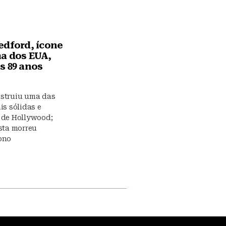
edford, ícone
a dos EUA,
s 89 anos
struiu uma das
is sólidas e
 de Hollywood;
asta morreu
ono