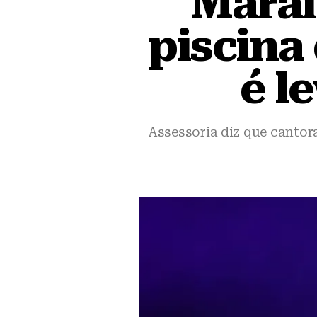
Maraí
piscina
é l
Assessoria diz que cantor