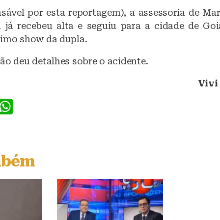
sável por esta reportagem), a assessoria de Ma
 já recebeu alta e seguiu para a cidade de Goi
ximo show da dupla.
ão deu detalhes sobre o acidente.
Vivi
F
W
a
h
c
at
e
s
mbém
b
A
o
p
o
p
k