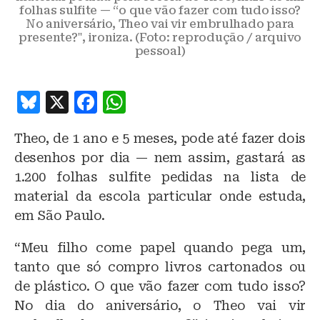
folhas sulfite — “o que vão fazer com tudo isso?
No aniversário, Theo vai vir embrulhado para
presente?", ironiza. (Foto: reprodução / arquivo
pessoal)
B
X
F
W
lu
a
h
Theo, de 1 ano e 5 meses, pode até fazer dois
e
c
at
desenhos por dia — nem assim, gastará as
s
e
s
1.200 folhas sulfite pedidas na lista de
k
b
A
material da escola particular onde estuda,
y
o
p
em São Paulo.
o
p
“Meu filho come papel quando pega um,
k
tanto que só compro livros cartonados ou
de plástico. O que vão fazer com tudo isso?
No dia do aniversário, o Theo vai vir