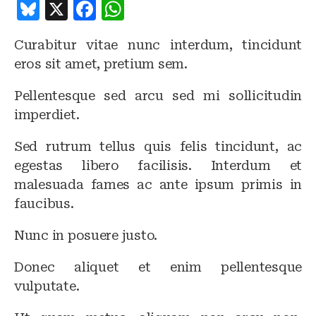
B
X
F
W
lu
a
h
Curabitur vitae nunc interdum, tincidunt
e
c
at
eros sit amet, pretium sem.
s
e
s
k
b
A
Pellentesque sed arcu sed mi sollicitudin
imperdiet.
y
o
p
o
p
Sed rutrum tellus quis felis tincidunt, ac
k
egestas libero facilisis. Interdum et
malesuada fames ac ante ipsum primis in
faucibus.
Nunc in posuere justo.
Donec aliquet et enim pellentesque
vulputate.