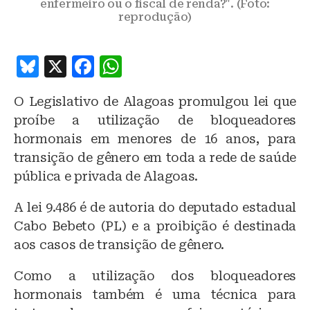
enfermeiro ou o fiscal de renda?". (Foto:
reprodução)
B
X
F
W
lu
a
h
O Legislativo de Alagoas promulgou lei que
e
c
at
proíbe a utilização de bloqueadores
s
e
s
hormonais em menores de 16 anos, para
k
b
A
transição de gênero em toda a rede de saúde
y
o
p
pública e privada de Alagoas.
o
p
A lei 9.486 é de autoria do deputado estadual
k
Cabo Bebeto (PL) e a proibição é destinada
aos casos de transição de gênero.
Como a utilização dos bloqueadores
hormonais também é uma técnica para