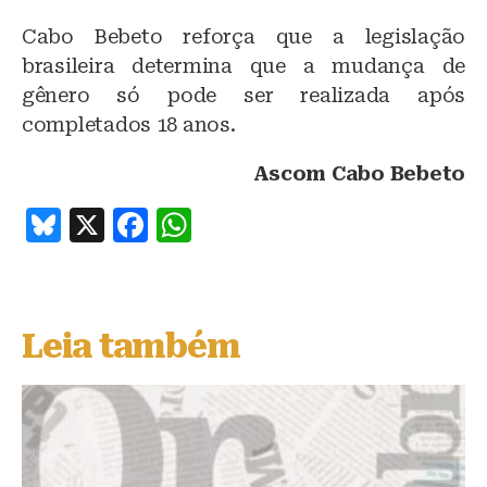
Cabo Bebeto reforça que a legislação
brasileira determina que a mudança de
gênero só pode ser realizada após
completados 18 anos.
Ascom Cabo Bebeto
B
X
F
W
lu
a
h
e
c
at
s
e
s
Leia também
k
b
A
y
o
p
o
p
k