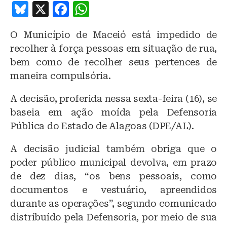
B
X
F
W
lu
a
h
O Município de Maceió está impedido de
e
c
at
recolher à força pessoas em situação de rua,
s
e
s
bem como de recolher seus pertences de
k
b
A
maneira compulsória.
y
o
p
A decisão, proferida nessa sexta-feira (16), se
o
p
baseia em ação moída pela Defensoria
k
Pública do Estado de Alagoas (DPE/AL).
A decisão judicial também obriga que o
poder público municipal devolva, em prazo
de dez dias, “os bens pessoais, como
documentos e vestuário, apreendidos
durante as operações”, segundo comunicado
distribuído pela Defensoria, por meio de sua