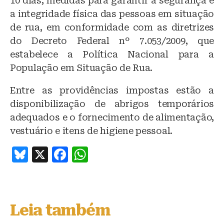
10 dias, medidas para garantir a segurança e
a integridade física das pessoas em situação
de rua, em conformidade com as diretrizes
do Decreto Federal nº 7.053/2009, que
estabelece a Política Nacional para a
População em Situação de Rua.
Entre as providências impostas estão a
disponibilização de abrigos temporários
adequados e o fornecimento de alimentação,
vestuário e itens de higiene pessoal.
B
X
F
W
lu
a
h
e
c
at
s
e
s
Leia também
k
b
A