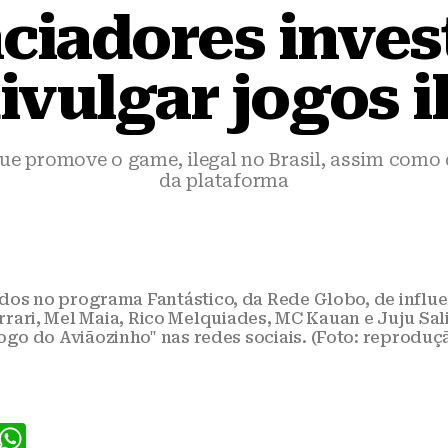
nciadores inves
ivulgar jogos i
que promove o game, ilegal no Brasil, assim com
da plataforma
os no programa Fantástico, da Rede Globo, de influe
errari, Mel Maia, Rico Melquiades, MC Kauan e Juju S
ogo do Aviãozinho" nas redes sociais. (Foto: reproduç
F
W