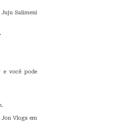
 Juju Salimeni
.
r e você pode
e.
a Jon Vlogs em