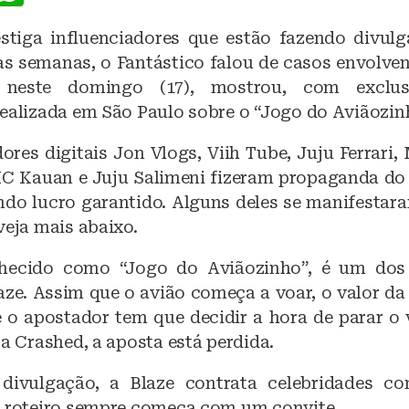
a
h
estiga influenciadores que estão fazendo divul
c
at
uas semanas, o Fantástico falou de casos envolve
e
s
, neste domingo (17), mostrou, com exclus
b
A
realizada em São Paulo sobre o “Jogo do Aviãozin
o
p
ores digitais Jon Vlogs, Viih Tube, Juju Ferrari,
o
p
C Kauan e Juju Salimeni fizeram propaganda do j
k
ndo lucro garantido. Alguns deles se manifestar
veja mais abaixo.
hecido como “Jogo do Aviãozinho”, é um dos 
aze. Assim que o avião começa a voar, o valor da
o apostador tem que decidir a hora de parar o 
ra Crashed, a aposta está perdida.
 divulgação, a Blaze contrata celebridades c
o roteiro sempre começa com um convite.