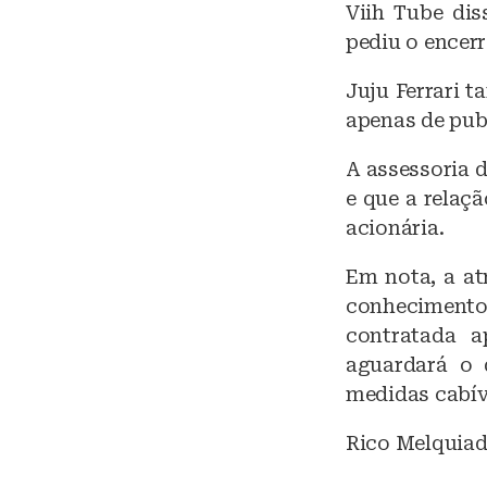
Viih Tube di
pediu o encer
Juju Ferrari 
apenas de pub
A assessoria 
e que a relaç
acionária.
Em nota, a at
conhecimento 
contratada a
aguardará o 
medidas cabív
Rico Melquiad