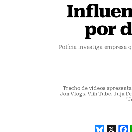
Influe
por d
Polícia investiga empresa 
Trecho de vídeos apresentad
Jon Vlogs, Viih Tube, Juju F
"J
B
X