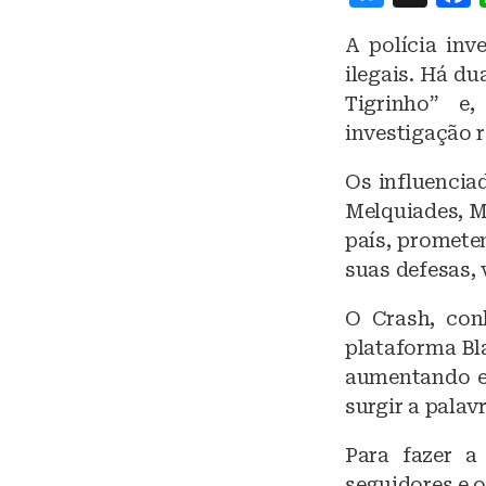
lu
A polícia inv
e
ilegais. Há d
s
Tigrinho” e
k
investigação 
y
Os influenciad
Melquiades, M
país, promete
suas defesas, 
O Crash, con
plataforma Bl
aumentando e 
surgir a palav
Para fazer a
seguidores e 