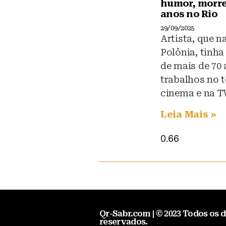
humor, morre
anos no Rio
29/09/2025
Artista, que n
Polônia, tinha
de mais de 70
trabalhos no t
cinema e na T
Leia Mais »
Qr-Sabr.com | © 2023 Todos os d
reservados.