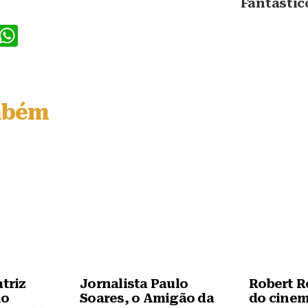
Fantástic
F
W
a
h
c
at
e
s
mbém
b
A
o
p
o
p
k
atriz
Jornalista Paulo
Robert R
no
Soares, o Amigão da
do cinem