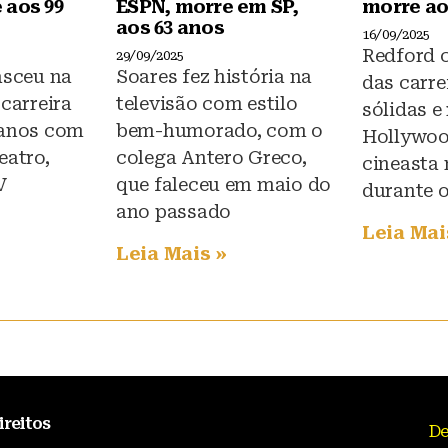
 aos 99
ESPN, morre em SP,
morre ao
aos 63 anos
16/09/2025
Redford 
29/09/2025
asceu na
Soares fez história na
das carre
 carreira
televisão com estilo
sólidas e
 anos com
bem-humorado, com o
Hollywood
eatro,
colega Antero Greco,
cineasta
V
que faleceu em maio do
durante 
ano passado
Leia Mai
Leia Mais »
ireitos
De