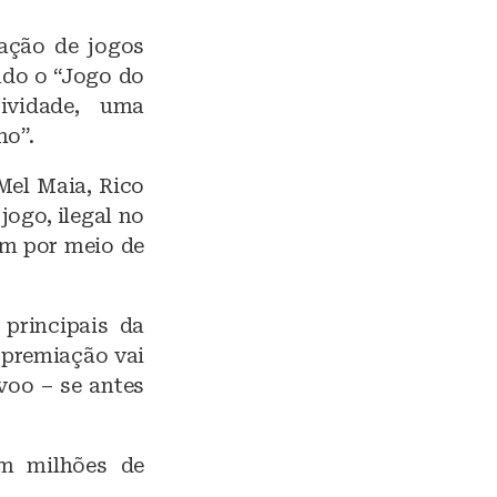
gação de jogos
ndo o “Jogo do
ividade, uma
ho”.
 Mel Maia, Rico
ogo, ilegal no
am por meio de
principais da
 premiação vai
voo – se antes
om milhões de