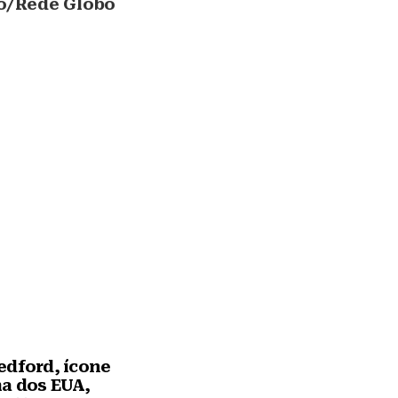
o/Rede Globo
edford, ícone
a dos EUA,