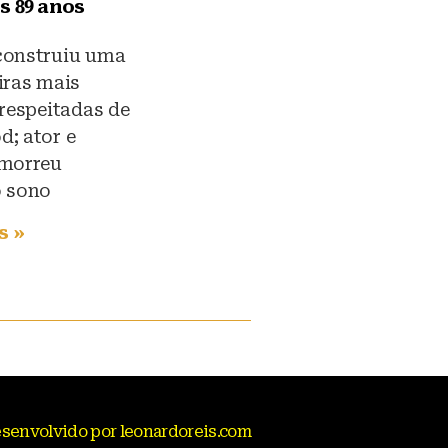
s 89 anos
construiu uma
iras mais
 respeitadas de
; ator e
 morreu
o sono
s »
senvolvido por leonardoreis.com