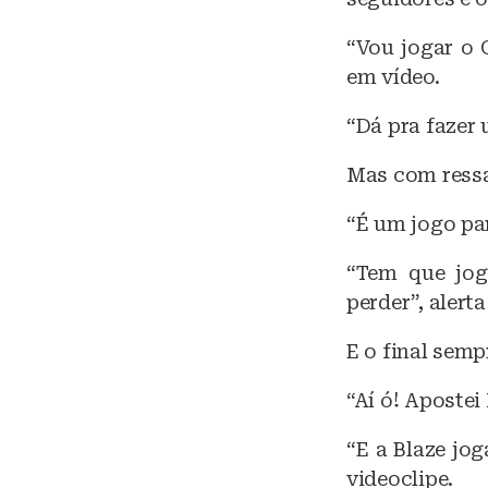
“Vou jogar o 
em vídeo.
“Dá pra fazer 
Mas com ress
“É um jogo pa
“Tem que jog
perder”, alerta
E o final sempr
“Aí ó! Apostei
“E a Blaze jo
videoclipe.