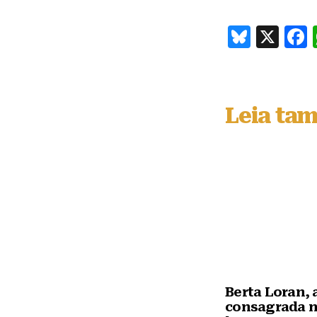
B
X
lu
e
s
Leia ta
k
y
Berta Loran, 
consagrada 