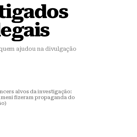
tigados
legais
o quem ajudou na divulgação
ncers alvos da investigação:
alimeni fizeram propaganda do
ão)