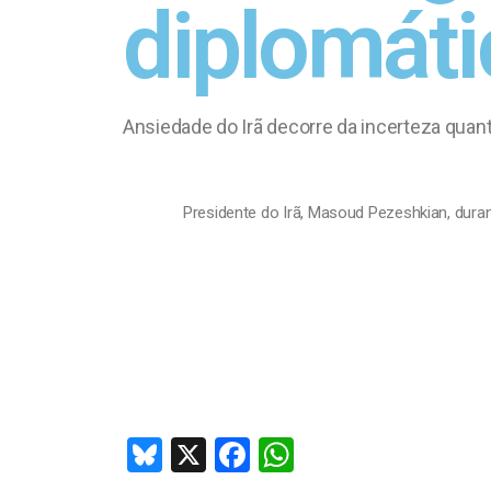
diplomáti
Ansiedade do Irã decorre da incerteza quant
Presidente do Irã, Masoud Pezeshkian, duran
Bl
X
F
W
u
a
h