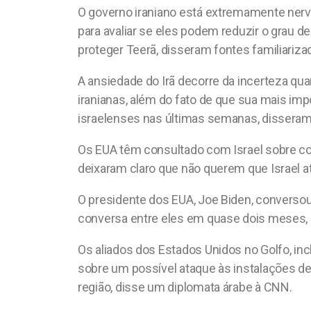
O governo iraniano está extremamente ner
es
ce
at
para avaliar se eles podem reduzir o grau d
ky
b
s
proteger Teerã, disseram fontes familiariz
o
A
A ansiedade do Irã decorre da incerteza qua
o
p
iranianas, além do fato de que sua mais impo
k
p
israelenses nas últimas semanas, disseram
Os EUA têm consultado com Israel sobre co
deixaram claro que não querem que Israel at
O presidente dos EUA, Joe Biden, conversou 
conversa entre eles em quase dois meses, e 
Os aliados dos Estados Unidos no Golfo, i
sobre um possível ataque às instalações de
região, disse um diplomata árabe à CNN.