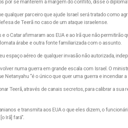
os por se manterem à margem do conflito, disse o diplomat
e qualquer parceiro que ajude Israel será tratado como a
defesa de Teerã no caso de um ataque israelense.
 e o Catar afirmaram aos EUA e ao Irã que não permitirão qu
iplomata árabe e outra fonte familiarizada com o assunto.
eu espaço aéreo de qualquer invasão não autorizada, ind
nvolver numa guerra em grande escala com Israel. O ministr
e Netanyahu “é o único que quer uma guerra e incendiar a 
ar Teerã, através de canais secretos, para calibrar a sua 
anianos e transmita aos EUA o que eles dizem, o funcionár
 Irã] fará”.