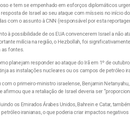
voso e tem se empenhado em esforços diplomáticos urgen
e resposta de Israel ao seu ataque com mísseis no início d
adas com o assunto à CNN (responsável por esta reportage
nto à possibilidade de os EUA convencerem Israel a não ata
rtante milícia na região, o Hezbollah, foi significativamen
 as fontes.
mo planejam responder ao ataque do Irã em 1º de outubro,
inja as instalações nucleares ou os campos de petróleo ir
com o primeiro-ministro israelense, Benjamin Netanyahu, na
afirmou que a retaliação de Israel deveria ser “proporciona
ncluindo os Emirados Árabes Unidos, Bahrein e Catar, ta
 petróleo iranianas, o que poderia criar impactos negativo