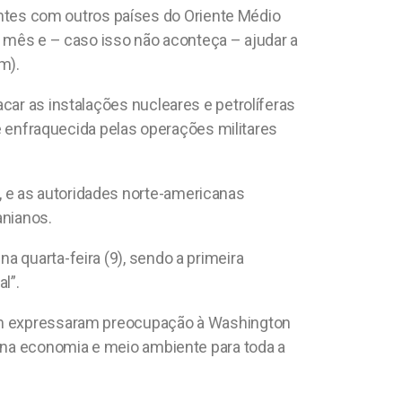
tes com outros países do Oriente Médio
o mês e – caso isso não aconteça – ajudar a
m).
car as instalações nucleares e petrolíferas
te enfraquecida pelas operações militares
 e as autoridades norte-americanas
anianos.
 quarta-feira (9), sendo a primeira
l”.
mbém expressaram preocupação à Washington
s na economia e meio ambiente para toda a