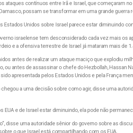
ataques contínuos entre Irã e Israel, que começaram no in
m Damasco, possam se transformar em uma grande guerra r
dos Estados Unidos sobre Israel parece estar diminuindo c
erno israelense tem desconsiderado cada vez mais os ap
eio e a ofensiva terrestre de Israel já mataram mais de 
dos antes de realizar um ataque maciço que explodiu milh
 ou antes de assassinar o chefe do Hezbollah, Hassan Nas
 sido apresentada pelos Estados Unidos e pela França men
o chegou a uma decisão sobre como agir, disse uma autori
dos EUA e de Israel estar diminuindo, ela pode não permane
”, disse uma autoridade sênior do governo sobre as discu
 sobre o que Israel está compartilhando com os EUA.