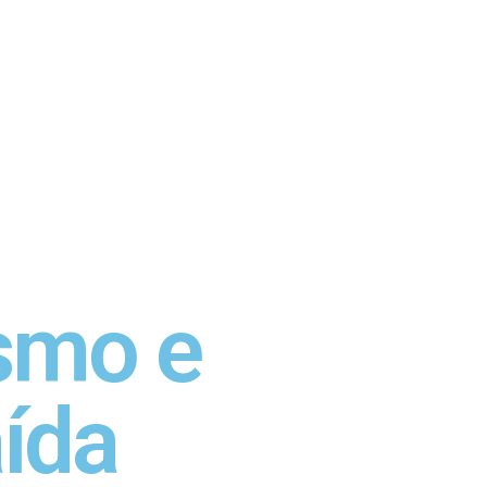
smo e
ída