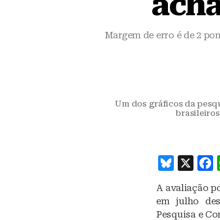
acha
Margem de erro é de 2 po
Um dos gráficos da pesquis
brasileiros
B
X
lu
A avaliação po
e
em julho des
s
Pesquisa e Con