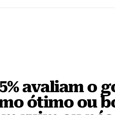
35% avaliam o 
omo ótimo ou b