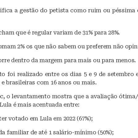
b
A
ifica a gestão do petista como ruim ou péssima 
o
p
o
p
k
cham que é regular variam de 31% para 28%.
mam 2% os que não sabem ou preferem não opin
orre dentro da margem para mais ou para menos.
o foi realizado entre os dias 5 e 9 de setembro e
s e brasileiras com 16 anos ou mais.
c, o levantamento mostra que a avaliação ótima
Lula é mais acentuada entre:
ter votado em Lula em 2022 (67%);
 familiar de até 1 salário-mínimo (50%);