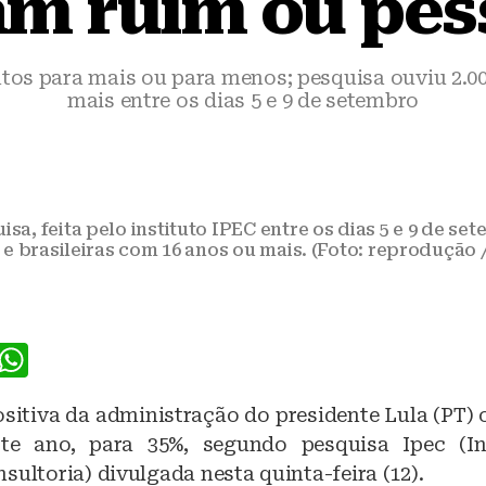
m ruim ou pé
ntos para mais ou para menos; pesquisa ouviu 2.0
mais entre os dias 5 e 9 de setembro
a, feita pelo instituto IPEC entre os dias 5 e 9 de se
 e brasileiras com 16 anos ou mais. (Foto: reprodução 
F
W
a
h
sitiva da administração do presidente Lula (PT) 
c
at
te ano, para 35%, segundo pesquisa Ipec (In
e
s
sultoria) divulgada nesta quinta-feira (12).