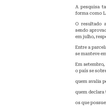
A pesquisa t
forma como Lu
O resultado 
sendo aprovad
em julho, resp
Entre a parce
se manteve em
Em setembro, 
o país se sobr
quem avalia p
quem declara t
os que possue