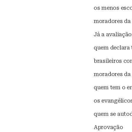
os menos escol
moradores da 
Já a avaliação
quem declara t
brasileiros co
moradores da r
quem tem o en
os evangélicos
quem se autod
Aprovação