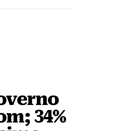
governo
om; 34%