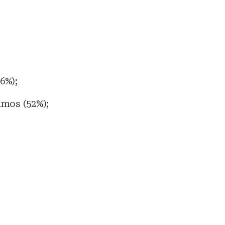
6%);
imos (52%);