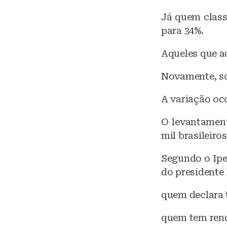
k
Já quem class
y
para 34%.
Aqueles que a
Novamente, so
A variação oc
O levantament
mil brasileiro
Segundo o Ipe
do presidente 
quem declara 
quem tem renda