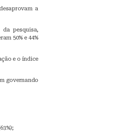
 desaprovam a
 da pesquisa,
eram 50% e 44%
ção e o índice
vem governando
63%);