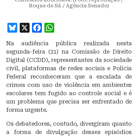
Roque de Sá / Agência Senado)
B
X
F
W
lu
a
h
Na audiência pública realizada nesta
e
c
at
segunda-feira (21) na Comissão de Direito
s
e
s
Digital (CCDD), representantes da sociedade
k
b
A
civil, plataformas de redes sociais e Polícia
y
o
p
Federal reconheceram que a escalada de
o
p
crimes com uso de violência em ambientes
escolares tem fugido ao controle social e é
k
um problema que precisa ser enfrentado de
forma urgente.
Os debatedores, contudo, divergiram quanto
a forma de divulgação desses episódios