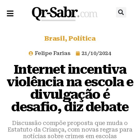
Brasil
,
Política
Felipe Farias
21/10/2024
Internet incentiva
violência na escola e
divulgação é
desafio, diz debate
Discussão compõe proposta que muda o
Estatuto da Criança, com novas regras para
notícias sobre crimes em escolas