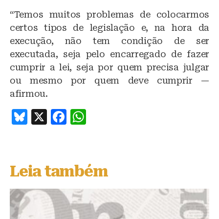
“Temos muitos problemas de colocarmos
certos tipos de legislação e, na hora da
execução, não tem condição de ser
executada, seja pelo encarregado de fazer
cumprir a lei, seja por quem precisa julgar
ou mesmo por quem deve cumprir —
afirmou.
B
X
F
W
lu
a
h
e
c
at
s
e
s
Leia também
k
b
A
y
o
p
o
p