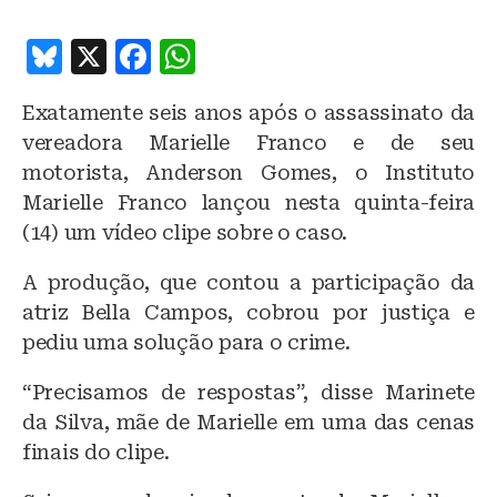
B
X
F
W
lu
a
h
Exatamente seis anos após o assassinato da
e
c
at
vereadora Marielle Franco e de seu
s
e
s
motorista, Anderson Gomes, o Instituto
k
b
A
Marielle Franco lançou nesta quinta-feira
y
o
p
(14) um vídeo clipe sobre o caso.
o
p
A produção, que contou a participação da
k
atriz Bella Campos, cobrou por justiça e
pediu uma solução para o crime.
“Precisamos de respostas”, disse Marinete
da Silva, mãe de Marielle em uma das cenas
finais do clipe.