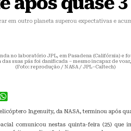
e após quase 3
rar em outro planeta superou expectativas e acu
da no laboratório JPL, em Pasadena (Califórnia) e fo
das suas pás foi danificada – mesmo incapaz de voar,
(Foto: reprodução / NASA / JPL–Caltech)
F
W
a
h
elicóptero Ingenuity, da NASA, terminou após qua
c
at
e
s
acial comunicou nestas quinta-feira (25) que 