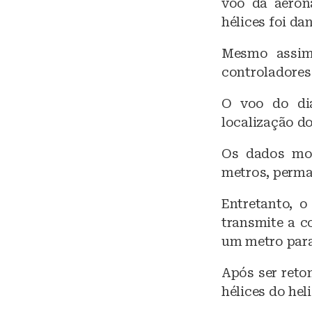
k
voo da aeron
hélices foi da
y
Mesmo assim
controladores 
O voo do dia
localização d
Os dados mos
metros, perma
Entretanto, 
transmite a c
um metro para 
Após ser reto
hélices do hel