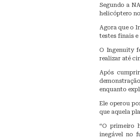
Segundo a NAS
helicóptero n
Agora que o In
testes finais 
O Ingenuity 
realizar até c
Após cumprir
demonstração
enquanto expl
Ele operou po
que aquela pla
“O primeiro 
inegável no f