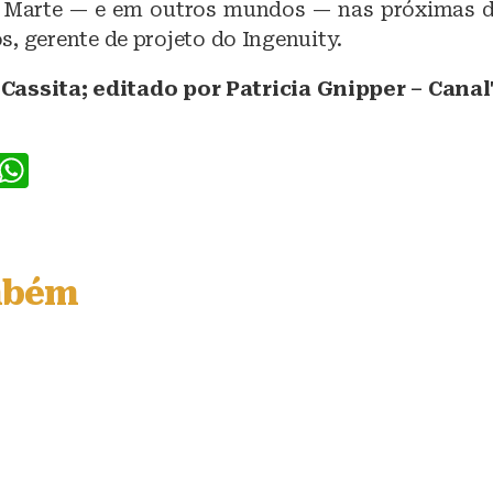
 Marte — e em outros mundos — nas próximas dé
, gerente de projeto do Ingenuity.
 Cassita; editado por Patricia Gnipper – Cana
F
W
a
h
c
at
e
s
mbém
b
A
o
p
o
p
k