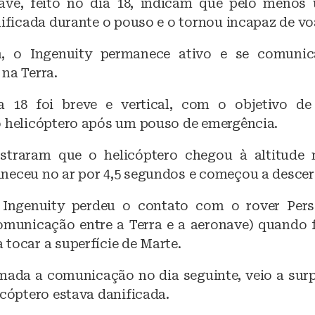
b
A
ave, feito no dia 18, indicam que pelo menos
nificada durante o pouso e o tornou incapaz de vo
o
p
o
p
, o Ingenuity permanece ativo e se comuni
k
na Terra.
 18 foi breve e vertical, com o objetivo de
o helicóptero após um pouso de emergência.
traram que o helicóptero chegou à altitude
neceu no ar por 4,5 segundos e começou a descer 
o Ingenuity perdeu o contato com o rover Pers
omunicação entre a Terra e a aeronave) quando 
tocar a superfície de Marte.
mada a comunicação no dia seguinte, veio a sur
icóptero estava danificada.