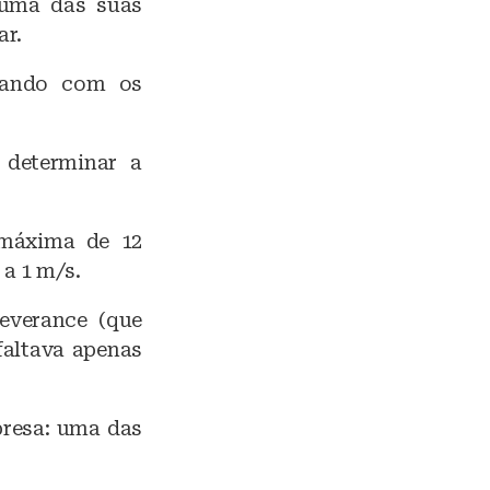
 uma das suas
ar.
cando com os
 determinar a
 máxima de 12
a 1 m/s.
everance (que
faltava apenas
presa: uma das