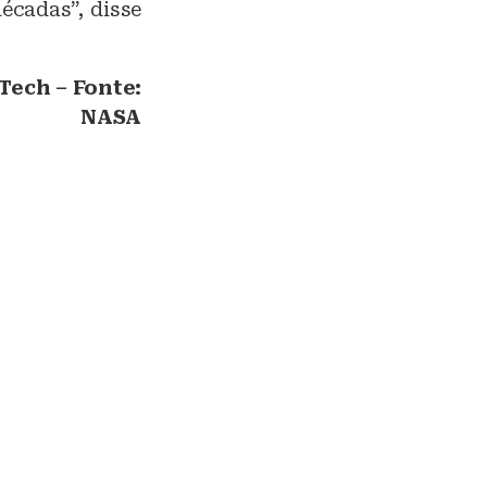
cadas”, disse
lTech – Fonte:
NASA