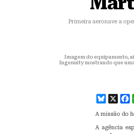
Mart
Primeira aeronave a ope
Imagem do equipamento, ain
Ingenuity mostrando que uma 
B
X
lu
A missão do h
e
s
A agência esp