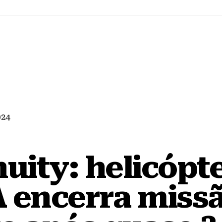
024
uity: helicópt
 encerra miss