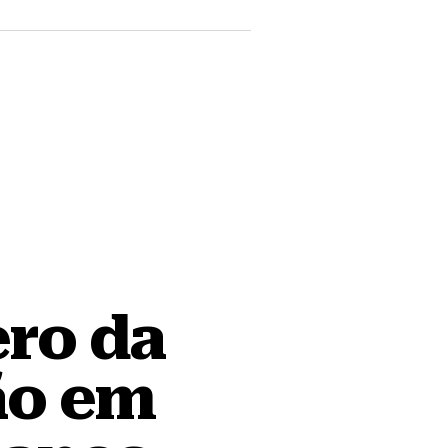
ero da
ão em