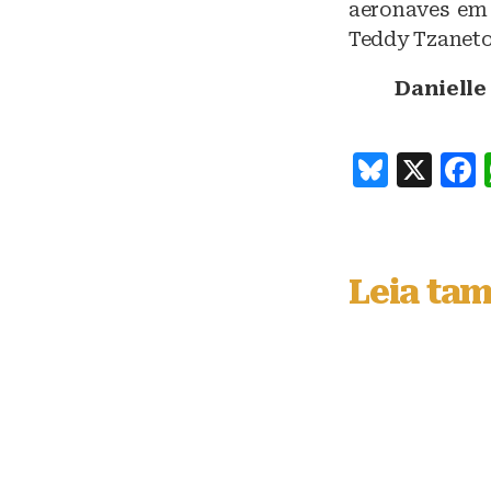
aeronaves em
Teddy Tzanetos
Danielle
B
X
lu
e
s
Leia ta
k
y