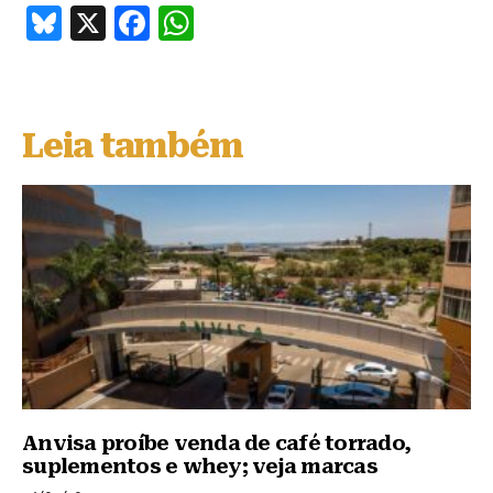
B
X
F
W
lu
a
h
e
c
at
s
e
s
Leia também
k
b
A
y
o
p
o
p
k
Anvisa proíbe venda de café torrado,
suplementos e whey; veja marcas