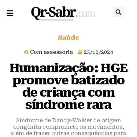
Saúde
Com assessoria
23/10/2024
Humanização: HGE
promove batizado
de criança com
síndrome rara
Síndrome de Dandy-Walker de origem
congênita compromete os movimentos,
além de trazer outras consequências para