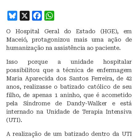
B
X
F
W
lu
a
h
O Hospital Geral do Estado (HGE), em
e
c
at
Maceió, protagonizou mais uma ação de
s
e
s
humanização na assistência ao paciente.
k
b
A
Isso porque a unidade hospitalar
y
o
p
possibilitou que a técnica de enfermagem
o
p
Maria Aparecida dos Santos Ferreira, de 42
k
anos, realizasse o batizado católico de seu
filho, de apenas 1 aninho, que é acometido
pela Síndrome de Dandy-Walker e está
internado na Unidade de Terapia Intensiva
(UTI).
A realização de um batizado dentro da UTI