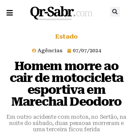
Estado
Agências
07/07/2024
Homem morre ao
cair de motocicleta
esportiva em
Marechal Deodoro
Em outro acidente com motos, no Sertão, na
noite do sábado, duas pessoas morreram e
uma terceira ficou ferida