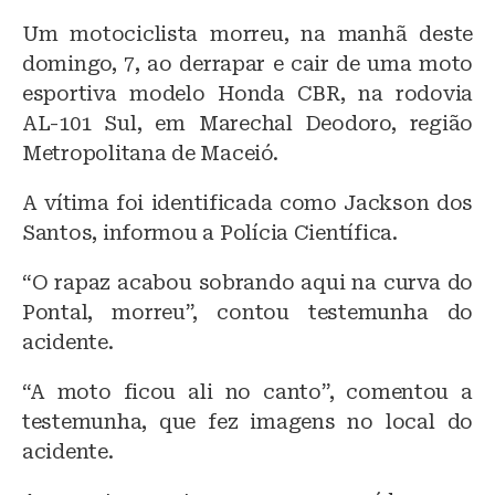
lu
a
h
Um motociclista morreu, na manhã deste
e
c
at
domingo, 7, ao derrapar e cair de uma moto
s
e
s
esportiva modelo Honda CBR, na rodovia
k
b
A
AL-101 Sul, em Marechal Deodoro, região
y
o
p
Metropolitana de Maceió.
o
p
A vítima foi identificada como Jackson dos
k
Santos, informou a Polícia Científica.
“O rapaz acabou sobrando aqui na curva do
Pontal, morreu”, contou testemunha do
acidente.
“A moto ficou ali no canto”, comentou a
testemunha, que fez imagens no local do
acidente.