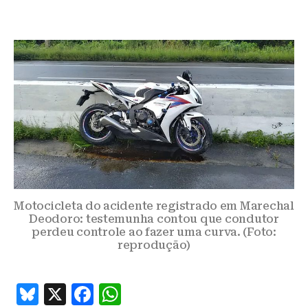
Motocicleta do acidente registrado em Marechal
Deodoro: testemunha contou que condutor
perdeu controle ao fazer uma curva. (Foto:
reprodução)
B
X
F
W