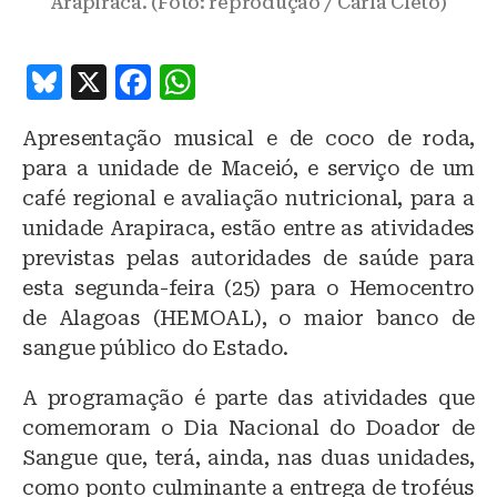
Arapiraca. (Foto: reprodução / Carla Cleto)
B
X
F
W
lu
a
h
Apresentação musical e de coco de roda,
e
c
at
para a unidade de Maceió, e serviço de um
s
e
s
café regional e avaliação nutricional, para a
k
b
A
unidade Arapiraca, estão entre as atividades
y
o
p
previstas pelas autoridades de saúde para
o
p
esta segunda-feira (25) para o Hemocentro
de Alagoas (HEMOAL), o maior banco de
k
sangue público do Estado.
A programação é parte das atividades que
comemoram o Dia Nacional do Doador de
Sangue que, terá, ainda, nas duas unidades,
como ponto culminante a entrega de troféus