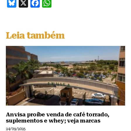
B
X
F
W
lu
a
h
e
c
at
s
e
s
Leia também
k
b
A
y
o
p
o
p
k
Anvisa proíbe venda de café torrado,
suplementos e whey; veja marcas
24/09/2025