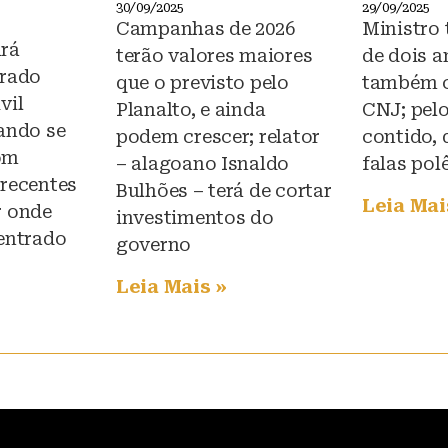
30/09/2025
29/09/2025
Campanhas de 2026
Ministro
rá
terão valores maiores
de dois a
grado
que o previsto pelo
também 
vil
Planalto, e ainda
CNJ; pelo
rando se
podem crescer; relator
contido, 
om
– alagoano Isnaldo
falas pol
 recentes
Bulhões – terá de cortar
Leia Mai
r onde
investimentos do
 entrado
governo
Leia Mais »