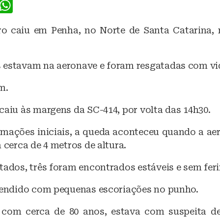
F
W
a
h
o caiu em Penha, no Norte de Santa Catarina, 
c
at
e
s
b
A
 estavam na aeronave e foram resgatadas com vi
o
p
m.
o
p
caiu às margens da SC-414, por volta das 14h30.
k
mações iniciais, a queda aconteceu quando a ae
a cerca de 4 metros de altura.
tados, três foram encontrados estáveis e sem fer
atendido com pequenas escoriações no punho.
, com cerca de 80 anos, estava com suspeita d