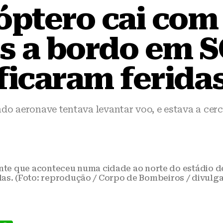
óptero cai com
s a bordo em S
ficaram ferida
 aeronave tentava levantar voo, e estava a cerc
nte que aconteceu numa cidade ao norte do estádio d
das. (Foto: reprodução / Corpo de Bombeiros / divulg