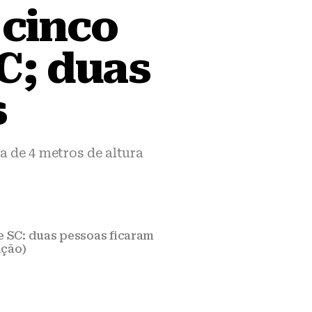
 cinco
C; duas
s
a de 4 metros de altura
e SC: duas pessoas ficaram
ação)