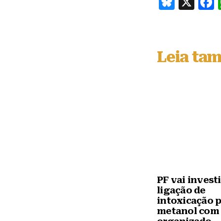
B
X
lu
e
s
Leia ta
k
y
PF vai invest
ligação de
intoxicação 
metanol com