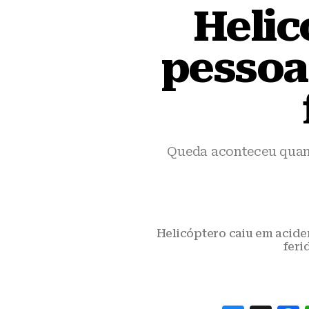
Helic
pessoa
Queda aconteceu quando
Helicóptero caiu em acide
feri