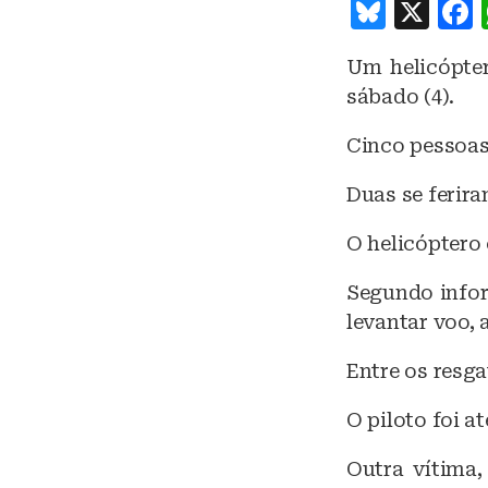
B
X
lu
Um helicópter
e
sábado (4).
s
k
Cinco pessoas
y
Duas se ferira
O helicóptero 
Segundo infor
levantar voo, 
Entre os resga
O piloto foi 
Outra vítima