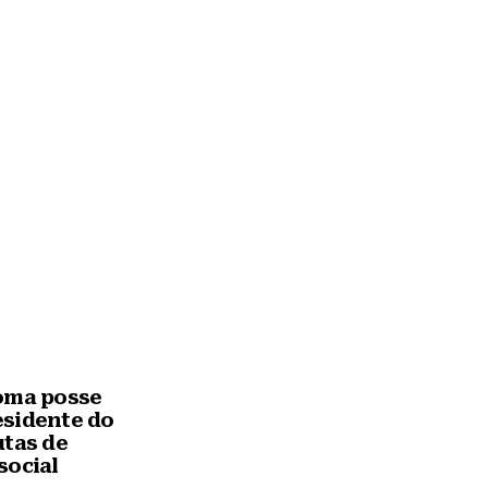
oma posse
sidente do
utas de
social