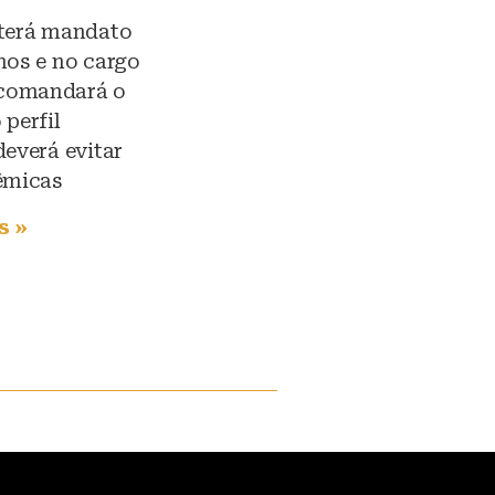
 terá mandato
nos e no cargo
comandará o
 perfil
deverá evitar
êmicas
s »