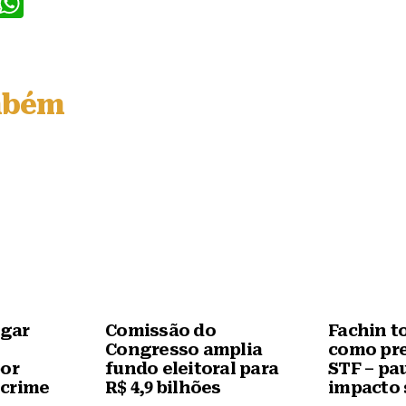
F
W
a
h
c
at
e
s
mbém
b
A
o
p
o
p
k
igar
Comissão do
Fachin t
Congresso amplia
como pre
por
fundo eleitoral para
STF – pa
 crime
R$ 4,9 bilhões
impacto 