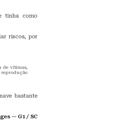
 e tinha como
ar riscos, por
 de vítimas,
: reprodução
onave bastante
ges — G1 / SC