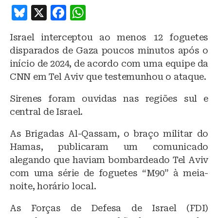
B
X
F
W
lu
a
h
Israel interceptou ao menos 12 foguetes
e
c
at
disparados de Gaza poucos minutos após o
s
e
s
início de 2024, de acordo com uma equipe da
k
b
A
CNN em Tel Aviv que testemunhou o ataque.
y
o
p
Sirenes foram ouvidas nas regiões sul e
o
p
central de Israel.
k
As Brigadas Al-Qassam, o braço militar do
Hamas, publicaram um comunicado
alegando que haviam bombardeado Tel Aviv
com uma série de foguetes “M90” à meia-
noite, horário local.
As Forças de Defesa de Israel (FDI)