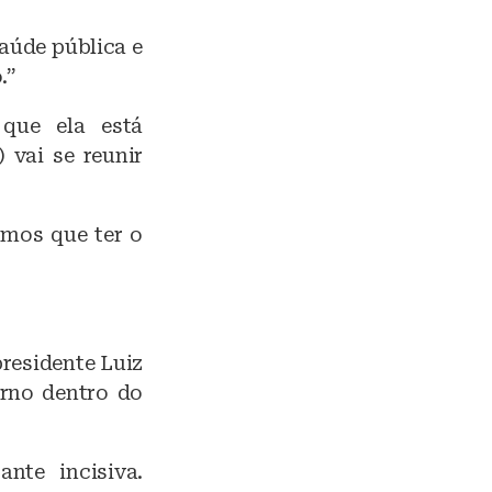
aúde pública e
.”
 que ela está
 vai se reunir
emos que ter o
presidente Luiz
erno dentro do
nte incisiva.