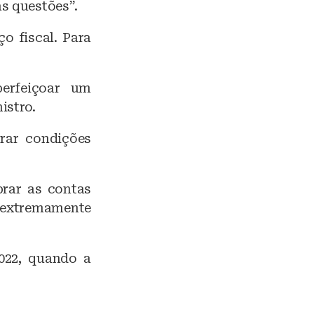
s questões”.
o fiscal. Para
erfeiçoar um
istro.
rar condições
brar as contas
extremamente
2022, quando a