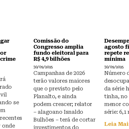
k
igar
Comissão do
Desempr
Congresso amplia
agosto fi
por
fundo eleitoral para
repete r
 crime
R$ 4,9 bilhões
mínima
30/09/2025
30/09/2025
Campanhas de 2026
Número 
rá
terão valores maiores
desocupa
grado
que o previsto pelo
da série h
vil
Planalto, e ainda
tinha, no
rando se
podem crescer; relator
menor co
om
– alagoano Isnaldo
série: 6,1
 recentes
Bulhões – terá de cortar
Leia Mai
r onde
investimentos do