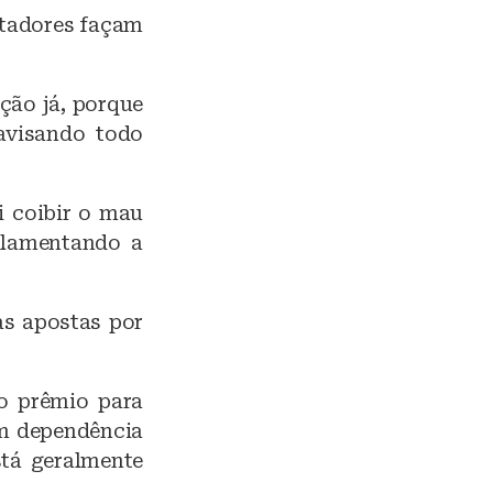
stadores façam
ção já, porque
 avisando todo
i coibir o mau
ulamentando a
as apostas por
o prêmio para
om dependência
stá geralmente