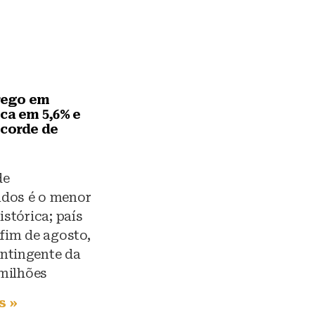
ego em
ca em 5,6% e
ecorde de
de
dos é o menor
istórica; país
 fim de agosto,
ntingente da
 milhões
s »