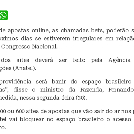
F
W
a
h
 de apostas online, as chamadas bets, poderão 
c
at
óximos dias se estiverem irregulares em relaçã
e
s
 Congresso Nacional.
b
A
dos sites deverá ser feito pela Agência
o
p
ões (Anatel).
o
p
k
providência será banir do espaço brasileir
das”, disse o ministro da Fazenda, Fernand
edida, nessa segunda-feira (30).
00 ou 600 sites de apostas que vão sair do ar nos
el vai bloquear no espaço brasileiro o acesso a
ro.