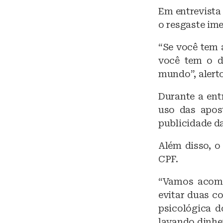
Em entrevista
o resgaste ime
“Se você tem 
você tem o di
mundo”, alert
Durante a ent
uso das apos
publicidade d
Além disso, o
CPF.
“Vamos acomp
evitar duas c
psicológica d
lavando dinhei