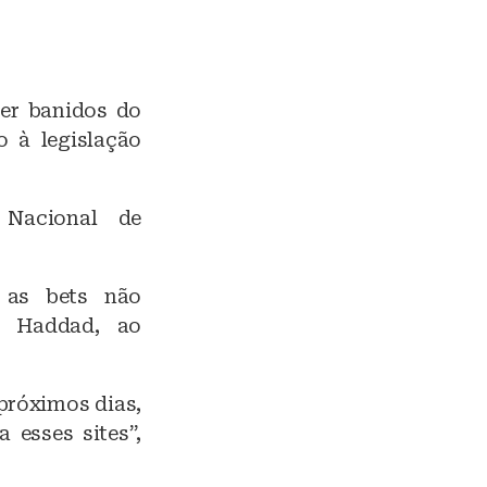
ser banidos do
o à legislação
 Nacional de
o as bets não
o Haddad, ao
 próximos dias,
 esses sites”,