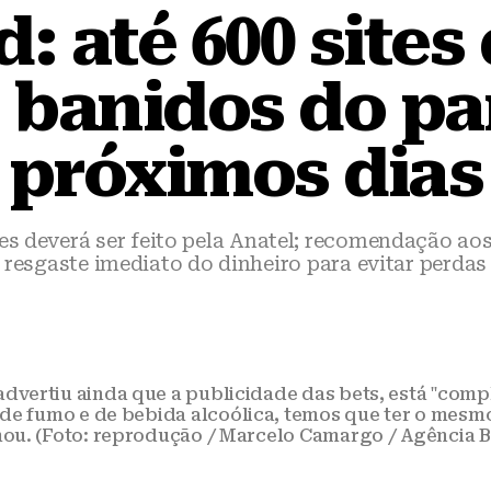
 até 600 sites
 banidos do pa
próximos dias
res deverá ser feito pela Anatel; recomendação a
resgaste imediato do dinheiro para evitar perdas
vertiu ainda que a publicidade das bets, está "comp
e fumo e de bebida alcoólica, temos que ter o mesmo
mou. (Foto: reprodução / Marcelo Camargo / Agência Br