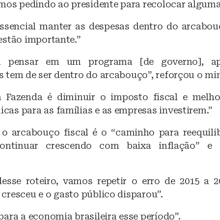
amos pedindo ao presidente para recolocar alguma
essencial manter as despesas dentro do arcabouç
estão importante.”
a pensar em um programa [de governo], ap
 tem de ser dentro do arcabouço”, reforçou o min
 Fazenda é diminuir o imposto fiscal e melho
as para as famílias e as empresas investirem.”
o arcabouço fiscal é o “caminho para reequili
continuar crescendo com baixa inflação” e 
esse roteiro, vamos repetir o erro de 2015 a 
cresceu e o gasto público disparou”.
ara a economia brasileira esse período”.