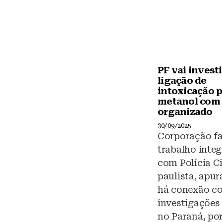
PF vai invest
ligação de
intoxicação 
metanol com
organizado
30/09/2025
Corporação fa
trabalho inte
com Polícia Ci
paulista, apu
há conexão c
investigações
no Paraná, po