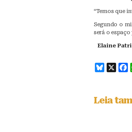
“Temos que inv
Segundo o min
será o espaço 
Elaine Patr
B
X
lu
e
s
Leia ta
k
y