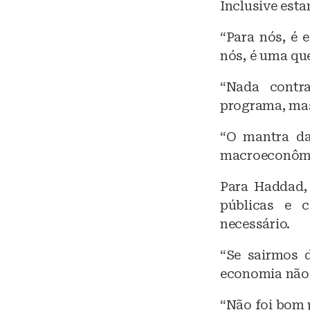
Inclusive est
“Para nós, é 
nós, é uma qu
“Nada contr
programa, mas
“O mantra da
macroeconômic
Para Haddad, 
públicas e 
necessário.
“Se sairmos d
economia não 
“Não foi bom p