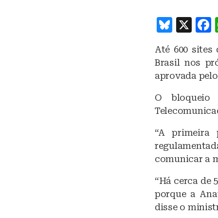
B
X
lu
Até 600 sites
e
Brasil nos pr
s
aprovada pelo
k
O bloqueio 
y
Telecomunicaç
“A primeira 
regulamenta
comunicar a m
“Há cerca de 5
porque a Anat
disse o minist