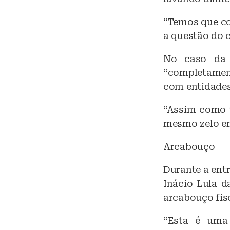
“Temos que co
a questão do c
No caso da p
“completament
com entidades 
“Assim como t
mesmo zelo em
Arcabouço
Durante a entr
Inácio Lula d
arcabouço fisc
“Esta é uma 