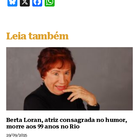
B
X
F
W
lu
a
h
e
c
at
s
e
s
Leia também
k
b
A
y
o
p
o
p
k
Berta Loran, atriz consagrada no humor,
morre aos 99 anos no Rio
29/09/2025