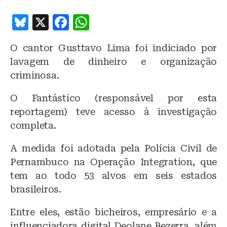
B
X
F
W
lu
a
h
O cantor Gusttavo Lima foi indiciado por
e
c
at
lavagem de dinheiro e organização
s
e
s
criminosa.
k
b
A
O Fantástico (responsável por esta
y
o
p
reportagem) teve acesso à investigação
o
p
completa.
k
A medida foi adotada pela Polícia Civil de
Pernambuco na Operação Integration, que
tem ao todo 53 alvos em seis estados
brasileiros.
Entre eles, estão bicheiros, empresário e a
influenciadora digital Deolane Bezerra, além