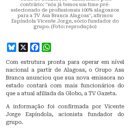
contrário: “nós já temos um time pré-
selecionado de profissionais 100% alagoanos
para a TV Asa Branca Alagoas”, afirmou
Espíndola Vicente Jorge, sócio fundador do
grupo. (Foto: reprodução)
B
X
F
W
lu
a
h
Com estrutura pronta para operar em nível
e
c
at
nacional a partir de Alagoas, o Grupo Asa
s
e
s
Branca anunciou que sua nova emissora no
k
b
A
estado contará com mais funcionários do
y
o
p
que a atual afiliada da Globo, a TV Gazeta.
o
p
A informação foi confirmada por Vicente
k
Jorge Espíndola, acionista fundador do
grupo.