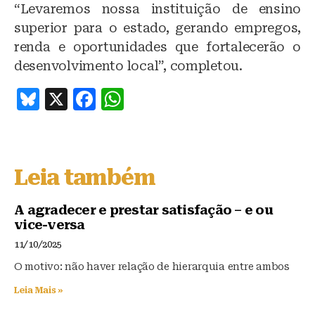
“Levaremos nossa instituição de ensino
superior para o estado, gerando empregos,
renda e oportunidades que fortalecerão o
desenvolvimento local”, completou.
B
X
F
W
lu
a
h
e
c
at
s
e
s
Leia também
k
b
A
y
o
p
A agradecer e prestar satisfação – e ou
vice-versa
o
p
11/10/2025
k
O motivo: não haver relação de hierarquia entre ambos
Leia Mais »