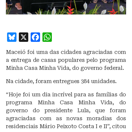
B
X
F
W
lu
a
h
Maceió foi uma das cidades agraciadas com
e
c
at
a entrega de casas populares pelo programa
s
e
s
Minha Casa Minha Vida, do governo federal.
k
b
A
Na cidade, foram entregues 384 unidades.
y
o
p
o
p
“Hoje foi um dia incrível para as famílias do
k
programa Minha Casa Minha Vida, do
governo do presidente Lula, que foram
agraciadas com as novas moradias dos
residenciais Mário Peixoto Costa I e II”, citou