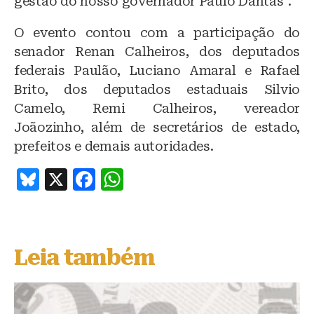
gestão do nosso governador Paulo Dantas”.
O evento contou com a participação do
senador Renan Calheiros, dos deputados
federais Paulão, Luciano Amaral e Rafael
Brito, dos deputados estaduais Silvio
Camelo, Remi Calheiros, vereador
Joãozinho, além de secretários de estado,
prefeitos e demais autoridades.
B
X
F
W
lu
a
h
e
c
at
s
e
s
Leia também
k
b
A
y
o
p
o
p