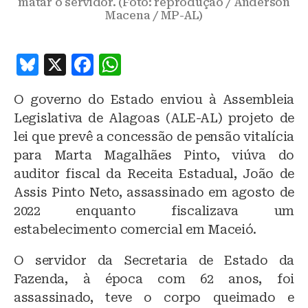
matar o servidor. (Foto: reprodução / Anderson
Macena / MP-AL)
B
X
F
W
lu
a
h
O governo do Estado enviou à Assembleia
e
c
at
Legislativa de Alagoas (ALE-AL) projeto de
s
e
s
lei que prevê a concessão de pensão vitalícia
k
b
A
para Marta Magalhães Pinto, viúva do
y
o
p
auditor fiscal da Receita Estadual, João de
o
p
Assis Pinto Neto, assassinado em agosto de
2022 enquanto fiscalizava um
k
estabelecimento comercial em Maceió.
O servidor da Secretaria de Estado da
Fazenda, à época com 62 anos, foi
assassinado, teve o corpo queimado e