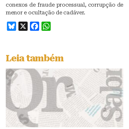
conexos de fraude processual, corrupção de
menor e ocultação de cadáver.
B
X
F
W
lu
a
h
e
c
at
s
e
s
Leia também
k
b
A
y
o
p
o
p
k