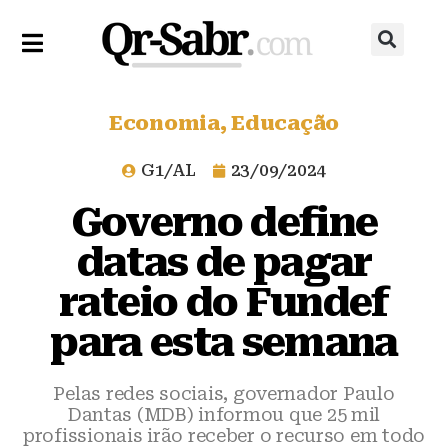
Economia
,
Educação
G1/AL
23/09/2024
Governo define
datas de pagar
rateio do Fundef
para esta semana
Pelas redes sociais, governador Paulo
Dantas (MDB) informou que 25 mil
profissionais irão receber o recurso em todo