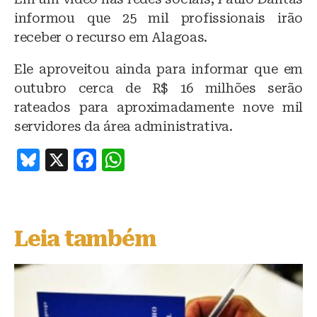
informou que 25 mil profissionais irão
receber o recurso em Alagoas.
Ele aproveitou ainda para informar que em
outubro cerca de R$ 16 milhões serão
rateados para aproximadamente nove mil
servidores da área administrativa.
B
X
F
W
lu
a
h
e
c
at
s
e
s
Leia também
k
b
A
y
o
p
o
p