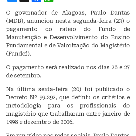
lu
a
h
O governador de Alagoas, Paulo Dantas
e
c
at
(MDB), anunciou nesta segunda-feira (23) o
s
e
s
pagamento do rateio do Fundo de
k
b
A
Manutenção e Desenvolvimento do Ensino
y
o
p
Fundamental e de Valorização do Magistério
o
p
(Fundef).
k
O pagamento será realizado nos dias 26 e 27
de setembro.
Na última sexta-feira (20) foi publicado o
Decreto Nº 99.292, que definiu os critérios e
metodologia para os profissionais do
magistério que trabalharam entre janeiro de
1998 e dezembro de 2006.
Em um vídeo nas redes sociais, Paulo Dantas