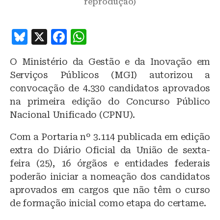
reprodução)
B
X
F
W
lu
a
h
O Ministério da Gestão e da Inovação em
e
c
at
Serviços Públicos (MGI) autorizou a
s
e
s
convocação de 4.330 candidatos aprovados
k
b
A
na primeira edição do Concurso Público
y
o
p
Nacional Unificado (CPNU).
o
p
Com a Portaria nº 3.114 publicada em edição
k
extra do Diário Oficial da União de sexta-
feira (25), 16 órgãos e entidades federais
poderão iniciar a nomeação dos candidatos
aprovados em cargos que não têm o curso
de formação inicial como etapa do certame.