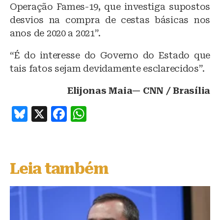
Operação Fames-19, que investiga supostos
desvios na compra de cestas básicas nos
anos de 2020 a 2021”.
“É do interesse do Governo do Estado que
tais fatos sejam devidamente esclarecidos”.
Elijonas Maia— CNN / Brasília
B
X
F
W
lu
a
h
e
c
at
s
e
s
Leia também
k
b
A
y
o
p
o
p