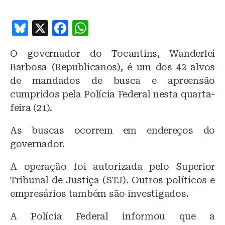
B
X
F
W
lu
a
h
O governador do Tocantins, Wanderlei
e
c
at
Barbosa (Republicanos), é um dos 42 alvos
s
e
s
de mandados de busca e apreensão
k
b
A
cumpridos pela Polícia Federal nesta quarta-
y
o
p
feira (21).
o
p
As buscas ocorrem em endereços do
k
governador.
A operação foi autorizada pelo Superior
Tribunal de Justiça (STJ). Outros políticos e
empresários também são investigados.
A Polícia Federal informou que a