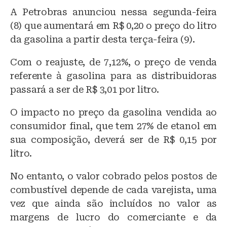
lu
a
h
A Petrobras anunciou nessa segunda-feira
e
c
at
(8) que aumentará em R$ 0,20 o preço do litro
s
e
s
da gasolina a partir desta terça-feira (9).
k
b
A
Com o reajuste, de 7,12%, o preço de venda
y
o
p
referente à gasolina para as distribuidoras
o
p
passará a ser de R$ 3,01 por litro.
k
O impacto no preço da gasolina vendida ao
consumidor final, que tem 27% de etanol em
sua composição, deverá ser de R$ 0,15 por
litro.
No entanto, o valor cobrado pelos postos de
combustível depende de cada varejista, uma
vez que ainda são incluídos no valor as
margens de lucro do comerciante e da