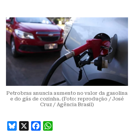
Petrobras anuncia aumento no valor da gasolina
e do gás de cozinha. (Foto: reprodução / José
Cruz / Agência Brasil)
B
X
F
W