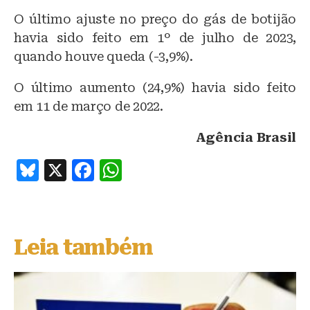
O último ajuste no preço do gás de botijão
havia sido feito em 1º de julho de 2023,
quando houve queda (-3,9%).
O último aumento (24,9%) havia sido feito
em 11 de março de 2022.
Agência Brasil
B
X
F
W
lu
a
h
e
c
at
s
e
s
Leia também
k
b
A
y
o
p
o
p