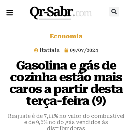
Economia
Itatiaia
09/07/2024
Gasolina e gás de
cozinha estão mais
caros a partir desta
terça-feira (9)
Reajuste é de 7,11% no valor do combustível
e de 9,6% no do gás vendidos às
distribuidoras