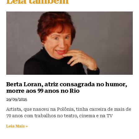
Leia também
k
b
A
y
o
p
o
p
k
Berta Loran, atriz consagrada no humor,
morre aos 99 anos no Rio
29/09/2025
Artista, que nasceu na Polônia, tinha carreira de mais de
70 anos com trabalhos no teatro, cinema e na TV
Leia Mais »