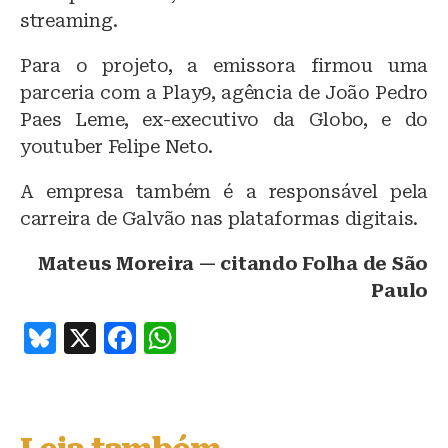
streaming.
Para o projeto, a emissora firmou uma
parceria com a Play9, agência de João Pedro
Paes Leme, ex-executivo da Globo, e do
youtuber Felipe Neto.
A empresa também é a responsável pela
carreira de Galvão nas plataformas digitais.
Mateus Moreira — citando Folha de São
Paulo
B
X
F
W
lu
a
h
e
c
at
s
e
s