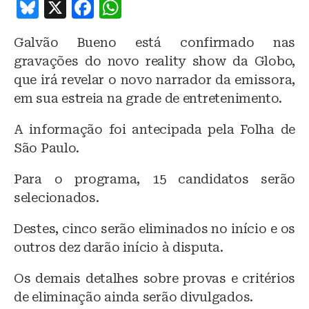
B
X
F
W
lu
a
h
Galvão Bueno está confirmado nas
e
c
at
gravações do novo reality show da Globo,
s
e
s
que irá revelar o novo narrador da emissora,
k
b
A
em sua estreia na grade de entretenimento.
y
o
p
A informação foi antecipada pela Folha de
o
p
São Paulo.
k
Para o programa, 15 candidatos serão
selecionados.
Destes, cinco serão eliminados no início e os
outros dez darão início à disputa.
Os demais detalhes sobre provas e critérios
de eliminação ainda serão divulgados.