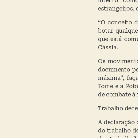
interno com
estrangeiros,
“O conceito d
botar qualque
que está come
Cássia.
Os movimentos
documento ped
máxima”, faça
Fome e a Pobr
de combate à 
Trabalho dece
A declaração 
do trabalho d