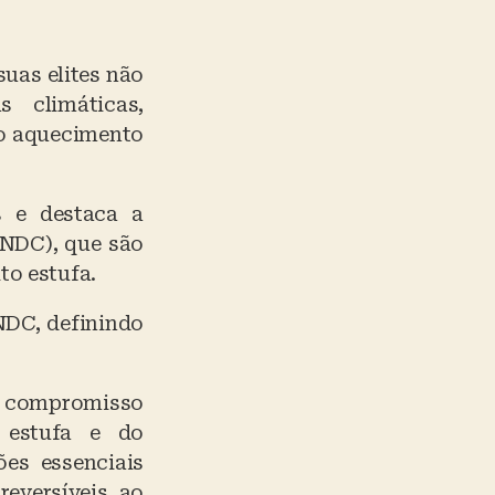
uas elites não
 climáticas,
 o aquecimento
s e destaca a
(NDC), que são
to estufa.
NDC, definindo
m compromisso
 estufa e do
es essenciais
reversíveis ao