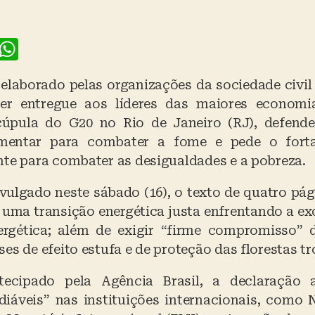
F
W
a
h
laborado pelas organizações da sociedade civil
c
at
ser entregue aos líderes das maiores econom
e
s
cúpula do G20 no Rio de Janeiro (RJ), defend
b
A
imentar para combater a fome e pede o fort
o
p
nte para combater as desigualdades e a pobreza.
o
p
vulgado neste sábado (16), o texto de quatro pág
k
 uma transição energética justa enfrentando a ex
ergética; além de exigir “firme compromisso” 
es de efeito estufa e de proteção das florestas tr
ecipado pela Agência Brasil, a declaração 
diáveis” nas instituições internacionais, como