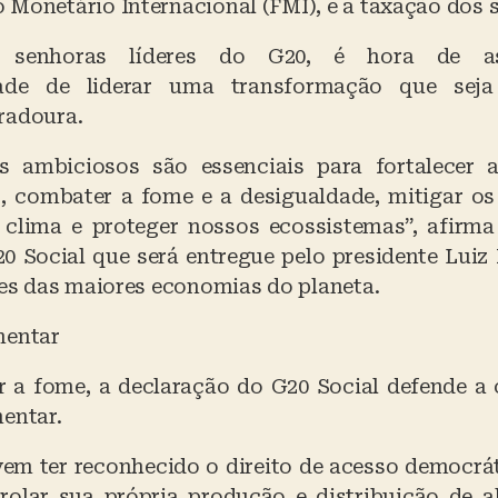
Monetário Internacional (FMI), e a taxação dos s
e senhoras líderes do G20, é hora de a
dade de liderar uma transformação que seja
radoura.
 ambiciosos são essenciais para fortalecer as
s, combater a fome e a desigualdade, mitigar o
clima e proteger nossos ecossistemas”, afirm
20 Social que será entregue pelo presidente Luiz 
res das maiores economias do planeta.
mentar
 a fome, a declaração do G20 Social defende a
entar.
em ter reconhecido o direito de acesso democráti
rolar sua própria produção e distribuição de 