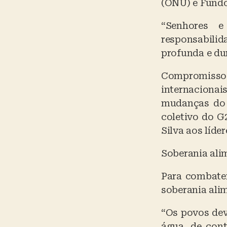
(ONU) e Fundo 
“Senhores 
responsabili
profunda e du
Compromissos
internacionai
mudanças do 
coletivo do G
Silva aos líde
Soberania ali
Para combater
soberania alim
“Os povos dev
água, de cont