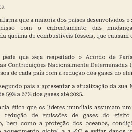
ta
firma que a maioria dos países desenvolvidos e s
isso com o enfrentamento das mudanças
la queima de combustíveis fósseis, que causam
 pede que seja respeitado o Acordo de Pari
as Contribuições Nacionalmente Determinadas 
os de cada país com a redução dos gases do efei
o segundo país a apresentar a atualização da sua 
e 59% a 67% dos gases até 2035.
ncia ética que os líderes mundiais assumam u
 redução de emissões de gases do efeito
, bem como a proteção dos oceanos, condiçõ
o aquecimento global a 1,5ºC e evitar danos ir