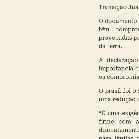
Transição Jus
O documento a
têm comprom
provocadas pe
da terra.
A declaração
importância d
os compromiss
O Brasil foi 
uma redução d
“É uma exigê
firme com a
desmatamento
para limitar 