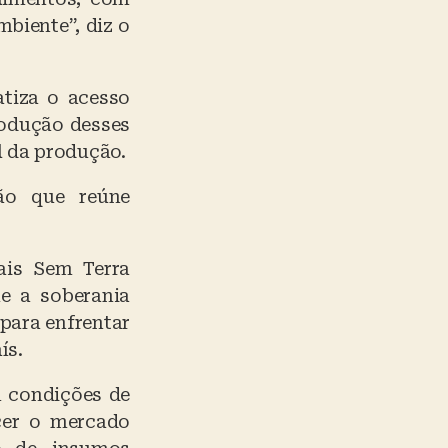
biente”, diz o
atiza o acesso
rodução desses
l da produção.
ão que reúne
ais Sem Terra
ue a soberania
 para enfrentar
ís.
m condições de
cer o mercado