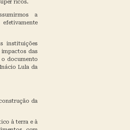
uper ricos.
ssumirmos a
 efetivamente
 instituições
s impactos das
a o documento
Inácio Lula da
 construção da
co à terra e à
alimentos, com