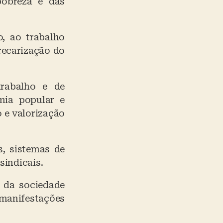
pobreza e das
, ao trabalho
recarização do
rabalho e de
mia popular e
o e valorização
, sistemas de
sindicais.
 da sociedade
manifestações