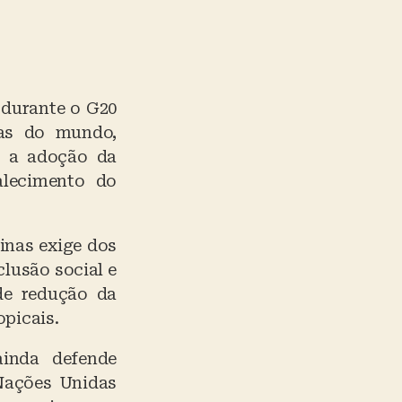
 durante o G20
ias do mundo,
e a adoção da
alecimento do
inas exige dos
clusão social e
de redução da
opicais.
ainda defende
 Nações Unidas