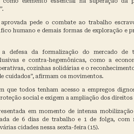
, como elemento essencial na superação da 
”.
 aprovada pede o combate ao trabalho escravo
tráfico humano e demais formas de exploração e p
s a defesa da formalização do mercado de t
lusivas e contra-hegemônicas, como a econo
perativas, cozinhas solidárias e o reconheciment
e cuidados”, afirmam os movimentos.
em que todos tenham acesso a empregos dignos
roteção social e exigem a ampliação dos direitos 
resentada em momento de intensa mobilização
nada de 6 dias de trabalho e 1 de folga, com 
várias cidades nessa sexta-feira (15).