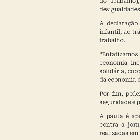
do Trabalho]
desigualdades
A declaração
infantil, ao 
trabalho.
“Enfatizamo
economia inc
solidária, coo
da economia d
Por fim, ped
seguridade e p
A pauta é ap
contra a jor
realizadas em 