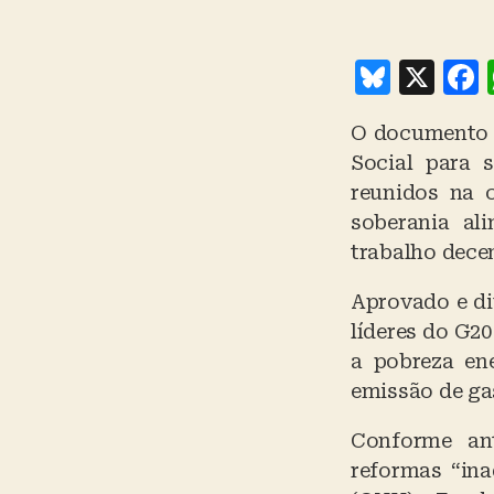
B
X
lu
O documento e
e
Social para 
s
reunidos na 
k
soberania al
y
trabalho dece
Aprovado e di
líderes do G20
a pobreza en
emissão de gas
Conforme ant
reformas “ina