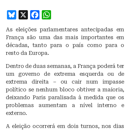
B
X
F
W
lu
a
h
As eleições parlamentares antecipadas em
e
c
at
França são uma das mais importantes em
s
e
s
décadas, tanto para o país como para o
k
b
A
resto da Europa.
y
o
p
Dentro de duas semanas, a França poderá ter
o
p
um governo de extrema esquerda ou de
k
extrema direita – ou cair num impasse
político se nenhum bloco obtiver a maioria,
deixando Paris paralisada à medida que os
problemas aumentam a nível interno e
externo.
A eleição ocorrerá em dois turnos, nos dias