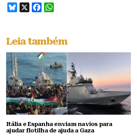
B
X
F
W
lu
a
h
e
c
at
s
e
s
Leia também
k
b
A
y
o
p
o
p
k
Itália e Espanha enviam navios para
ajudar flotilha de ajuda a Gaza