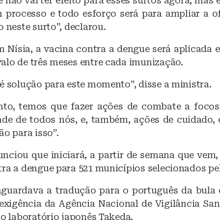
 não vai ter efeito para esses surtos agora, mas 
m processo e todo esforço será para ampliar a o
o neste surto”, declarou.
 Nísia, a vacina contra a dengue será aplicada 
alo de três meses entre cada imunização.
é solução para este momento”, disse a ministra.
to, temos que fazer ações de combate a focos
ade de todos nós, e, também, ações de cuidado
ão para isso”.
nciou que iniciará, a partir de semana que vem, 
tra a dengue para 521 municípios selecionados pel
aguardava a tradução para o português da bula
xigência da Agência Nacional de Vigilância Sani
 o laboratório japonês Takeda.