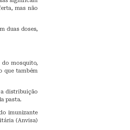
elas significam
ferta, mas não
em duas doses,
 do mosquito,
, o que também
a distribuição
a pasta.
 do imunizante
tária (Anvisa)