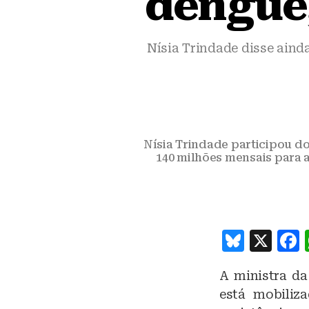
dengue,
Nísia Trindade disse aind
Nísia Trindade participou do
140 milhões mensais para a
B
X
lu
A ministra da
e
está mobiliz
s