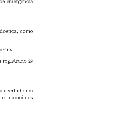
 de emergência
 doença, como
engue.
a registrado 29
ou acertado um
 e municípios