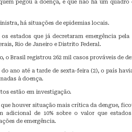
 quem pegou a doença, e que não há um quadro
b
A
o
p
istra, há situações de epidemias locais.
o
p
k
 os estados que já decretaram emergência pela
rais, Rio de Janeiro e Distrito Federal.
 o Brasil registrou 262 mil casos prováveis de d
 do ano até a tarde de sexta-feira (2), o país havi
onadas à doença.
itos estão em investigação.
 que houver situação mais crítica da dengue, fic
m adicional de 10% sobre o valor que estados
ações de emergência.