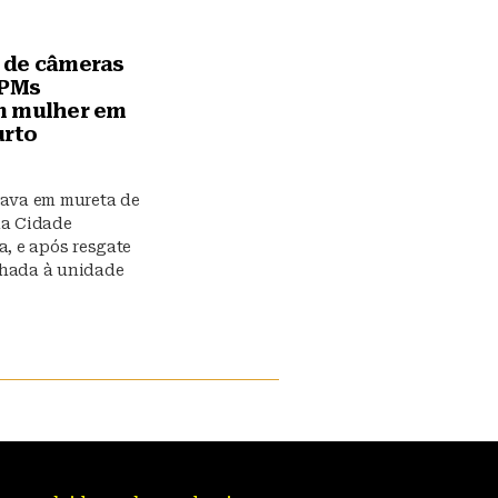
 de câmeras
 PMs
m mulher em
urto
tava em mureta de
na Cidade
a, e após resgate
nhada à unidade