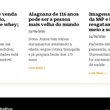
e venda
Alagoana de 116 anos
Imagens
do,
pode ser a pessoa
da SSP e
e whey;
mais velha do mundo
resgata
meio a s
22/09/2025
22/09/2025
Dona Joana tem vários
em ser
documentos atestando a
Paciente es
endidos;
idade, segue rotina tranquila
passarela, 
idades está
e já prepara festa dos 177
Universitári
onsável
anos
foi encami
de saúde
Leia Mais »
Leia Mais »
ireitos