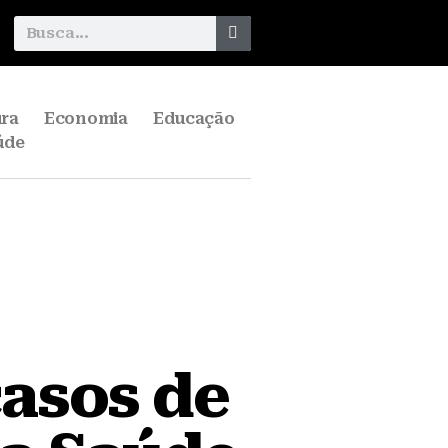
ura
Economia
Educação
úde
casos de