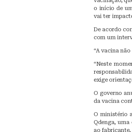
vacinação, que
o início de u
vai ter impact
De acordo com
com um interv
“A vacina não 
“Neste momen
responsabilid
exige orientaç
O governo anu
da vacina con
O ministério 
Qdenga, uma e
ao fabricante,