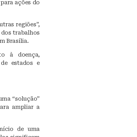
 para ações do
tras regiões”,
o dos trabalhos
m Brasília.
to à doença,
 de estados e
 uma “solução”
ara ampliar a
início de uma