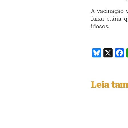
A vacinação v
faixa etária 
idosos.
B
X
lu
e
s
Leia ta
k
y