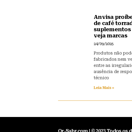
Anvisa proíb
de café torra
suplementos 
veja marcas
24/09/2025
Produtos não pod
fabricados nem v
entre as irregular
ausência de resp
técnico
Leia Mais »
Qr-Sabr.com | © 2023 Todos os d