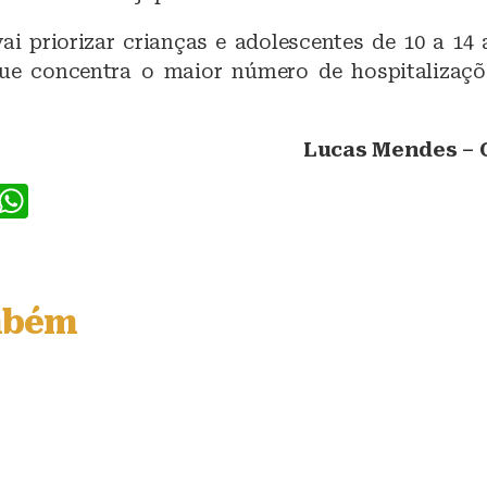
ai priorizar crianças e adolescentes de 10 a 14 
que concentra o maior número de hospitalizaç
Lucas Mendes – C
F
W
a
h
c
at
e
s
mbém
b
A
o
p
o
p
k