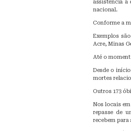
assistência a
k
nacional.
y
Conforme a min
Exemplos são
Acre, Minas Ge
Até o momento,
Desde o início
mortes relaci
Outros 173 ób
Nos locais em
repasse de u
recebem para 