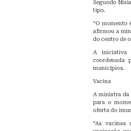
Segundo Nísia
tipo.
“O momento é 
afirmou a mini
do centro de 
A iniciativ
coordenada p
municípios.
Vacina
A ministra da
para o momen
oferta do imu
“As vacinas 