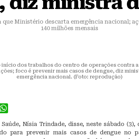
 diz ministra 
a que Ministério descarta emergência nacional; a
140 milhões mensais
 início dos trabalhos do centro de operações contra a
ções; foco é prevenir mais casos de dengue, diz mini
emergência nacional. (Foto: reprodução)
F
W
a
h
 Saúde, Nísia Trindade, disse, neste sábado (3),
c
at
ado para prevenir mais casos de dengue no pa
e
s