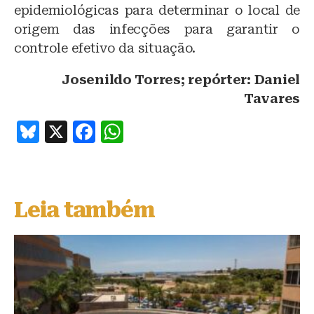
epidemiológicas para determinar o local de
origem das infecções para garantir o
controle efetivo da situação.
Josenildo Torres; repórter: Daniel
Tavares
B
X
F
W
lu
a
h
e
c
at
s
e
s
Leia também
k
b
A
y
o
p
o
p
k