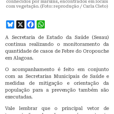
conhecidos por maruins, encontrados em locais
com vegetação. (Foto: reprodução / Carla Cleto)
B
X
F
W
lu
a
h
A Secretaria de Estado da Saúde (Sesau)
e
c
at
continua realizando o monitoramento da
s
e
s
quantidade de casos de Febre do Oropouche
k
b
A
em Alagoas.
y
o
p
O acompanhamento é feito em conjunto
o
p
com as Secretarias Municipais de Saúde e
k
medidas de mitigação e orientação da
população para a prevenção também são
executadas.
Vale lembrar que o principal vetor de