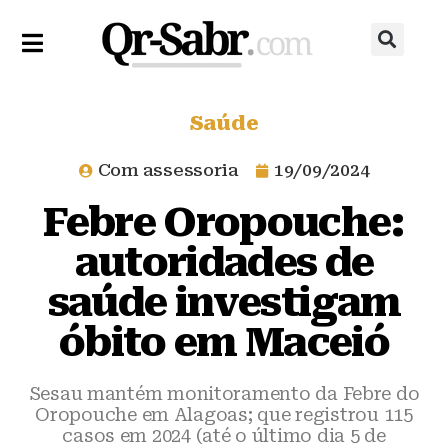
Saúde
Com assessoria
19/09/2024
Febre Oropouche:
autoridades de
saúde investigam
óbito em Maceió
Sesau mantém monitoramento da Febre do
Oropouche em Alagoas; que registrou 115
casos em 2024 (até o último dia 5 de