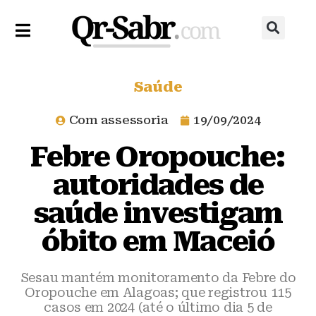
Saúde
Com assessoria
19/09/2024
Febre Oropouche:
autoridades de
saúde investigam
óbito em Maceió
Sesau mantém monitoramento da Febre do
Oropouche em Alagoas; que registrou 115
casos em 2024 (até o último dia 5 de