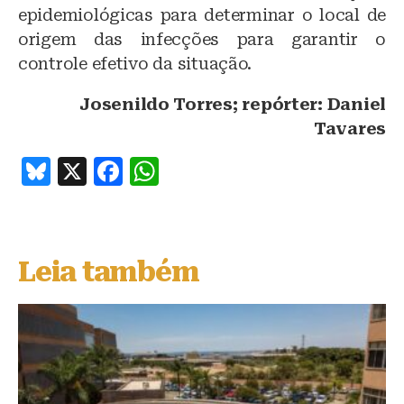
epidemiológicas para determinar o local de
origem das infecções para garantir o
controle efetivo da situação.
Josenildo Torres; repórter: Daniel
Tavares
B
X
F
W
lu
a
h
e
c
at
s
e
s
Leia também
k
b
A
y
o
p
o
p
k