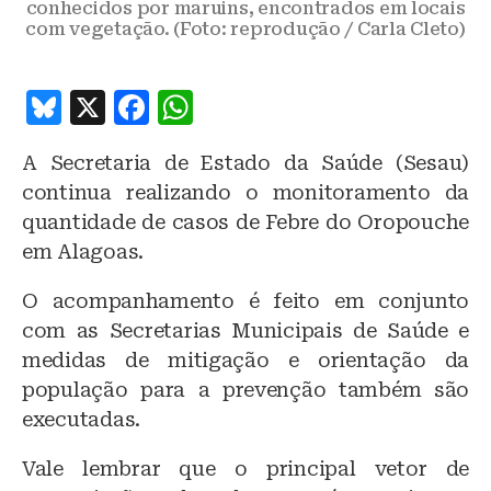
conhecidos por maruins, encontrados em locais
com vegetação. (Foto: reprodução / Carla Cleto)
B
X
F
W
lu
a
h
A Secretaria de Estado da Saúde (Sesau)
e
c
at
continua realizando o monitoramento da
s
e
s
quantidade de casos de Febre do Oropouche
k
b
A
em Alagoas.
y
o
p
O acompanhamento é feito em conjunto
o
p
com as Secretarias Municipais de Saúde e
k
medidas de mitigação e orientação da
população para a prevenção também são
executadas.
Vale lembrar que o principal vetor de