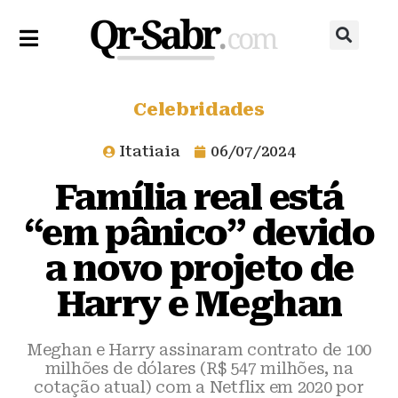
Celebridades
Itatiaia
06/07/2024
Família real está
“em pânico” devido
a novo projeto de
Harry e Meghan
Meghan e Harry assinaram contrato de 100
milhões de dólares (R$ 547 milhões, na
cotação atual) com a Netflix em 2020 por