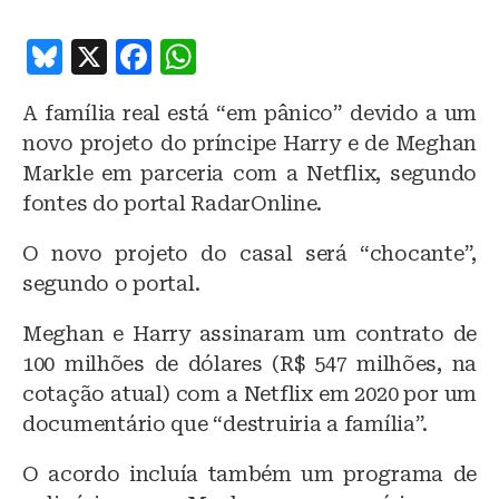
B
X
F
W
lu
a
h
A família real está “em pânico” devido a um
e
c
at
novo projeto do príncipe Harry e de Meghan
s
e
s
Markle em parceria com a Netflix, segundo
k
b
A
fontes do portal RadarOnline.
y
o
p
O novo projeto do casal será “chocante”,
o
p
segundo o portal.
k
Meghan e Harry assinaram um contrato de
100 milhões de dólares (R$ 547 milhões, na
cotação atual) com a Netflix em 2020 por um
documentário que “destruiria a família”.
O acordo incluía também um programa de