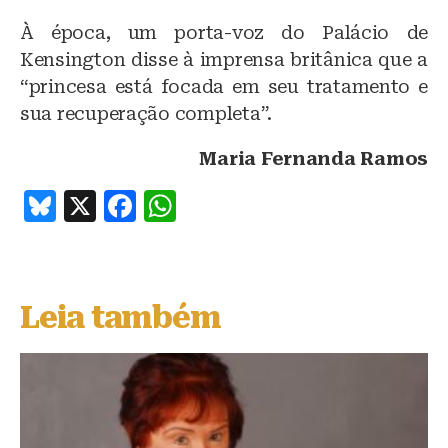
À época, um porta-voz do Palácio de
Kensington disse à imprensa britânica que a
“princesa está focada em seu tratamento e
sua recuperação completa”.
Maria Fernanda Ramos
B
X
F
W
lu
a
h
e
c
at
s
e
s
Leia também
k
b
A
y
o
p
o
p
k