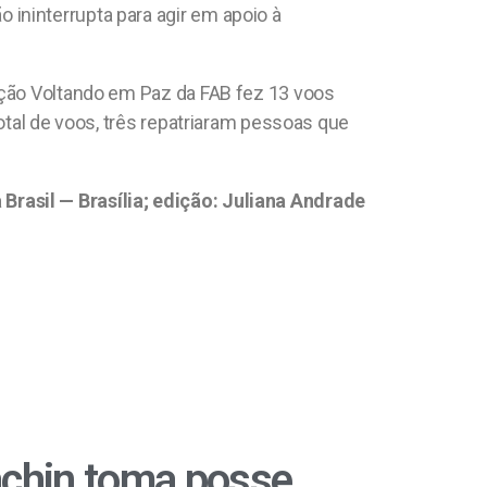
ininterrupta para agir em apoio à
ação Voltando em Paz da FAB fez 13 voos
otal de voos, três repatriaram pessoas que
Brasil — Brasília; edição: Juliana Andrade
chin toma posse