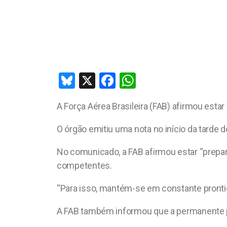
Bl
X
F
W
u
a
h
A Força Aérea Brasileira (FAB) afirmou estar
es
ce
at
ky
b
s
O órgão emitiu uma nota no início da tarde 
o
A
No comunicado, a FAB afirmou estar “prepar
o
p
competentes.
k
p
“Para isso, mantém-se em constante prontidã
A FAB também informou que a permanente pr