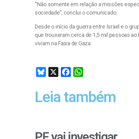
“Não somente em relação a missões específi
sociedade”, conclui o comunicado.
Desde o início da guerra entre Israel e o 
que trouxeram cerca de 1,5 mil pessoas ao B
viviam na Faixa de Gaza.
Bl
X
F
W
u
a
h
es
ce
at
Leia também
ky
b
s
o
A
o
p
k
p
PF vai investigar