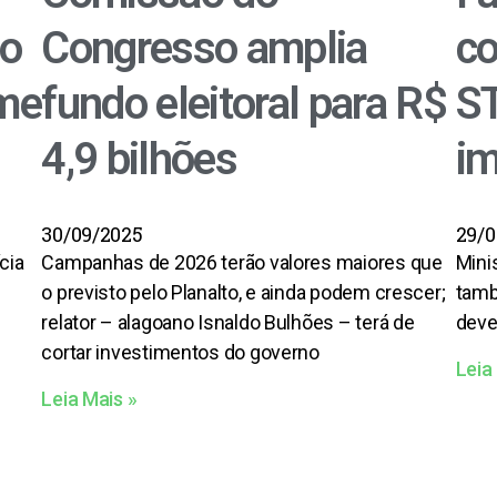
ão
Congresso amplia
co
ime
fundo eleitoral para R$
ST
4,9 bilhões
im
30/09/2025
29/0
cia
Campanhas de 2026 terão valores maiores que
Mini
o previsto pelo Planalto, e ainda podem crescer;
tamb
relator – alagoano Isnaldo Bulhões – terá de
deve
cortar investimentos do governo
Leia
Leia Mais »