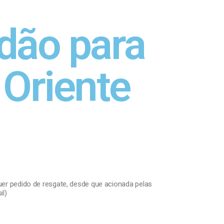
idão para
 Oriente
uer pedido de resgate, desde que acionada pelas
il)