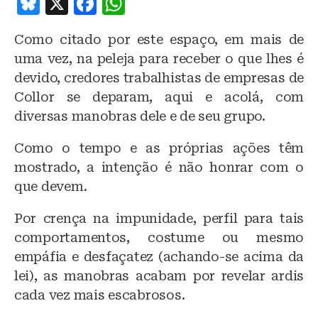
B
X
F
W
lu
a
h
Como citado por este espaço, em mais de
e
c
at
uma vez, na peleja para receber o que lhes é
s
e
s
devido, credores trabalhistas de empresas de
k
b
A
Collor se deparam, aqui e acolá, com
y
o
p
diversas manobras dele e de seu grupo.
o
p
Como o tempo e as próprias ações têm
k
mostrado, a intenção é não honrar com o
que devem.
Por crença na impunidade, perfil para tais
comportamentos, costume ou mesmo
empáfia e desfaçatez (achando-se acima da
lei), as manobras acabam por revelar ardis
cada vez mais escabrosos.