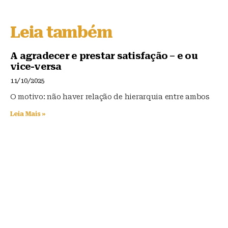
e
c
at
s
e
s
Leia também
k
b
A
y
o
p
A agradecer e prestar satisfação – e ou
vice-versa
o
p
11/10/2025
k
O motivo: não haver relação de hierarquia entre ambos
Leia Mais »