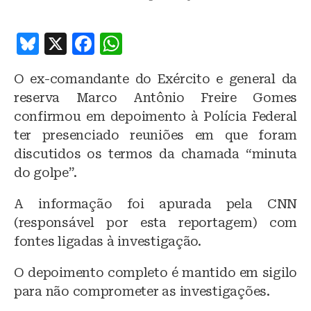
B
X
F
W
lu
a
h
O ex-comandante do Exército e general da
e
c
at
reserva Marco Antônio Freire Gomes
s
e
s
confirmou em depoimento à Polícia Federal
k
b
A
ter presenciado reuniões em que foram
y
o
p
discutidos os termos da chamada “minuta
o
p
do golpe”.
k
A informação foi apurada pela CNN
(responsável por esta reportagem) com
fontes ligadas à investigação.
O depoimento completo é mantido em sigilo
para não comprometer as investigações.