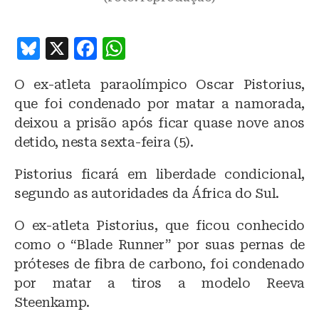
B
X
F
W
lu
a
h
O ex-atleta paraolímpico Oscar Pistorius,
e
c
at
que foi condenado por matar a namorada,
s
e
s
deixou a prisão após ficar quase nove anos
k
b
A
detido, nesta sexta-feira (5).
y
o
p
Pistorius ficará em liberdade condicional,
o
p
segundo as autoridades da África do Sul.
k
O ex-atleta Pistorius, que ficou conhecido
como o “Blade Runner” por suas pernas de
próteses de fibra de carbono, foi condenado
por matar a tiros a modelo Reeva
Steenkamp.