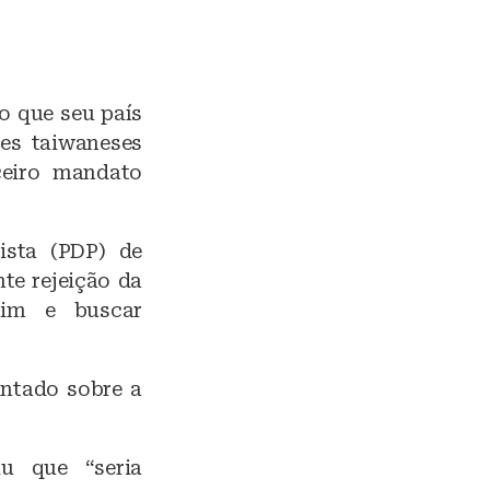
o que seu país
res taiwaneses
ceiro mandato
ista (PDP) de
te rejeição da
uim e buscar
untado sobre a
u que “seria