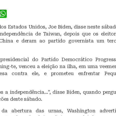
F
W
a
h
dos Estados Unidos, Joe Biden, disse neste sábad
c
at
ndependência de Taiwan, depois que os eleito
e
s
 China e deram ao partido governista um ter
b
A
o
p
presidencial do Partido Democrático Progress
o
p
hing-te, venceu a eleição na ilha, em uma veemen
k
nesa contra ele, e prometeu enfrentar Peq
 a independência…”, disse Biden, quando perg
ções deste sábado.
 da abertura das urnas, Washington adverti