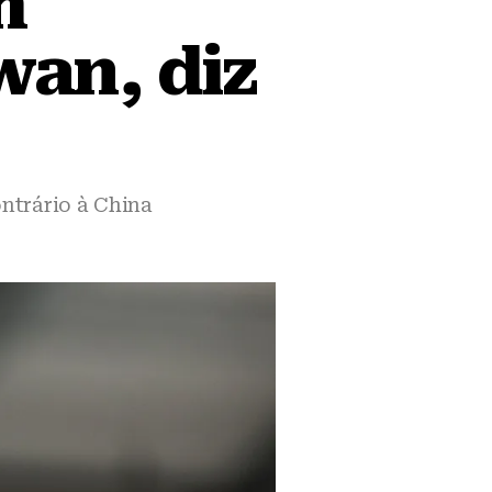
m
wan, diz
ntrário à China