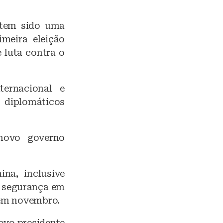
 tem sido uma
imeira eleição
 luta contra o
ernacional e
 diplomáticos
novo governo
na, inclusive
e segurança em
 em novembro.
ovo presidente