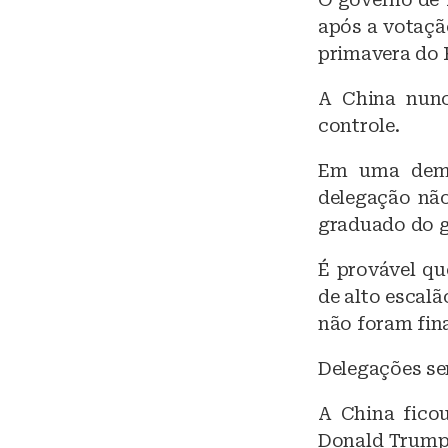
após a votação
primavera do 
A China nunc
controle.
Em uma demo
delegação não
graduado do g
É provável qu
de alto escal
não foram fin
Delegações se
A China ficou
Donald Trump 