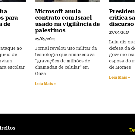
nha
Microsoft anula
President
s para
contrato com Israel
critica 
a de
usado na vigilância de
discurso
palestinos
23/09/2025
25/09/2025
Lula diz que
 ataque ao
Jornal revelou uso militar da
defesa da d
queio de
tecnologia que armazenava
governo rea
enviam
“gravações de milhões de
esposa do m
ara escoltar
chamadas de celular” em
de Moraes
Gaza
Leia Mais »
Leia Mais »
ireitos
De