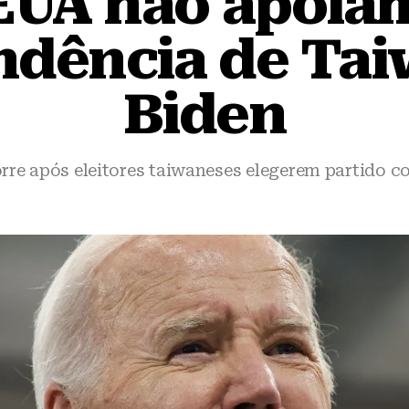
EUA não apoia
dência de Tai
Biden
rre após eleitores taiwaneses elegerem partido co