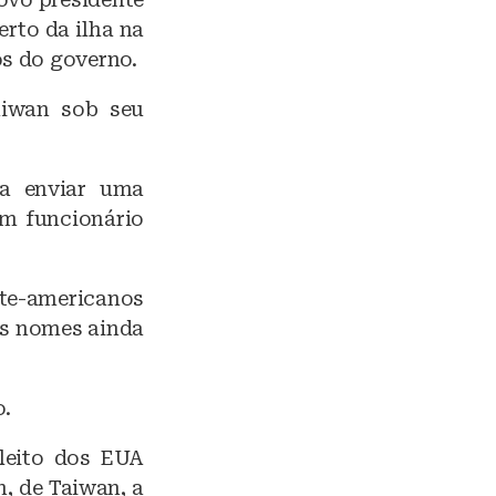
erto da ilha na
os do governo.
aiwan sob seu
a enviar uma
um funcionário
rte-americanos
os nomes ainda
.
eleito dos EUA
, de Taiwan, a