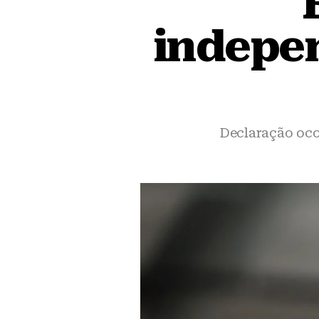
indepen
Declaração oco