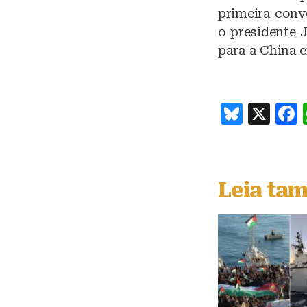
primeira conv
o presidente
para a China 
B
X
lu
e
s
Leia ta
k
y