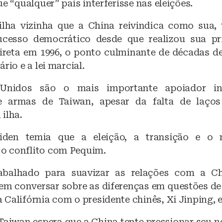
ue “qualquer” país interferisse nas eleições.
ilha vizinha que a China reivindica como sua,
ucesso democrático desde que realizou sua pr
direta em 1996, o ponto culminante de décadas de
rio e a lei marcial.
Unidos são o mais importante apoiador int
e armas de Taiwan, apesar da falta de laços
ilha.
iden temia que a eleição, a transição e o 
o conflito com Pequim.
abalhado para suavizar as relações com a Chi
m conversar sobre as diferenças em questões d
 Califórnia com o presidente chinês, Xi Jinping,
Taiwan espera que a China tente pressionar seu n