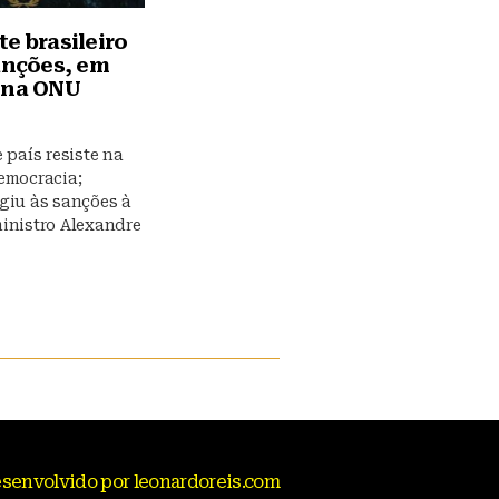
e brasileiro
sanções, em
 na ONU
 país resiste na
emocracia;
giu às sanções à
inistro Alexandre
senvolvido por leonardoreis.com