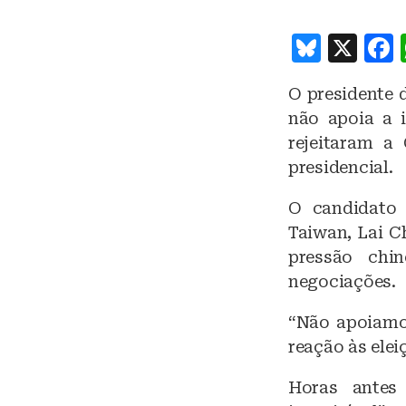
B
X
lu
O presidente 
e
não apoia a i
s
rejeitaram a
k
presidencial.
y
O candidato 
Taiwan, Lai C
pressão chi
negociações.
“Não apoiamos
reação às elei
Horas antes