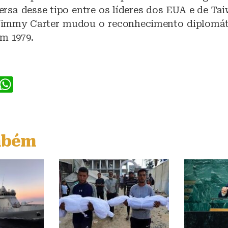
ersa desse tipo entre os líderes dos EUA e de Ta
 Jimmy Carter mudou o reconhecimento diplomát
em 1979.
F
W
a
h
c
at
e
s
mbém
b
A
o
p
o
p
k