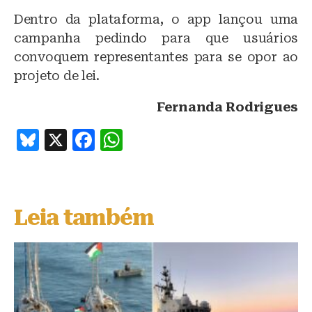
Dentro da plataforma, o app lançou uma
campanha pedindo para que usuários
convoquem representantes para se opor ao
projeto de lei.
Fernanda Rodrigues
B
X
F
W
lu
a
h
e
c
at
s
e
s
Leia também
k
b
A
y
o
p
o
p
k