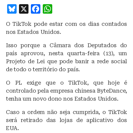
B
X
F
W
lu
a
h
O TikTok pode estar com os dias contados
e
c
at
nos Estados Unidos.
s
e
s
k
b
A
Isso porque a Câmara dos Deputados do
país aprovou, nesta quarta-feira (13), um
y
o
p
Projeto de Lei que pode banir a rede social
o
p
de todo o território do país.
k
O PL exige que o TikTok, que hoje é
controlado pela empresa chinesa ByteDance,
tenha um novo dono nos Estados Unidos.
Caso a ordem não seja cumprida, o TikTok
será retirado das lojas de aplicativo dos
EUA.