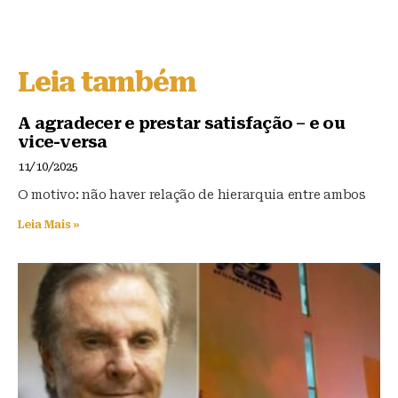
lu
a
h
e
c
at
s
e
s
Leia também
k
b
A
y
o
p
A agradecer e prestar satisfação – e ou
vice-versa
o
p
11/10/2025
k
O motivo: não haver relação de hierarquia entre ambos
Leia Mais »