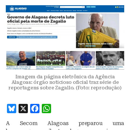
Imagem da página eletrônica da Agência
Alagoas: órgão noticioso oficial traz série de
reportagens sobre Zagallo. (Foto: reprodução)
B
X
F
W
lu
a
h
A Secom Alagoas preparou uma
e
c
at