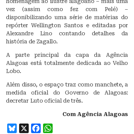
homenagem ao ilustre alagoano – mais uma
s
e
s
vez (assim como fez com Pelé) –
k
b
A
disponibilizando uma série de matérias do
y
o
p
repórter Wellington Santos e editadas por
o
p
Alexandre Lino contando detalhes da
história de Zagallo.
k
A parte principal da capa da Agência
Alagoas está totalmente dedicada ao Velho
Lobo.
Além disso, o espaço traz como manchete, a
medida oficial do Governo de Alagoas:
decretar Luto oficial de três.
Com Agência Alagoas
B
X
F
W