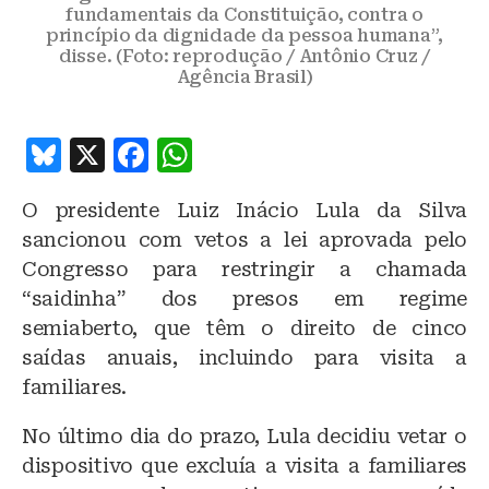
fundamentais da Constituição, contra o
princípio da dignidade da pessoa humana”,
disse. (Foto: reprodução / Antônio Cruz /
Agência Brasil)
B
X
F
W
lu
a
h
O presidente Luiz Inácio Lula da Silva
e
c
at
sancionou com vetos a lei aprovada pelo
s
e
s
Congresso para restringir a chamada
k
b
A
“saidinha” dos presos em regime
y
o
p
semiaberto, que têm o direito de cinco
o
p
saídas anuais, incluindo para visita a
familiares.
k
No último dia do prazo, Lula decidiu vetar o
dispositivo que excluía a visita a familiares