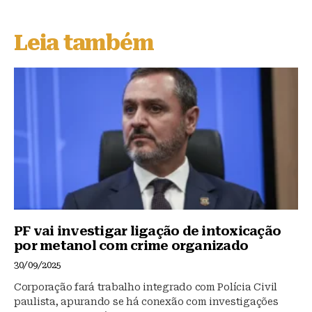
e
c
at
s
e
s
Leia também
k
b
A
y
o
p
o
p
k
PF vai investigar ligação de intoxicação
por metanol com crime organizado
30/09/2025
Corporação fará trabalho integrado com Polícia Civil
paulista, apurando se há conexão com investigações