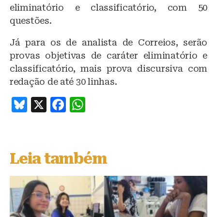
eliminatório e classificatório, com 50
questões.
Já para os de analista de Correios, serão
provas objetivas de caráter eliminatório e
classificatório, mais prova discursiva com
redação de até 30 linhas.
B
X
F
W
lu
a
h
e
c
at
s
e
s
Leia também
k
b
A
y
o
p
o
p
k