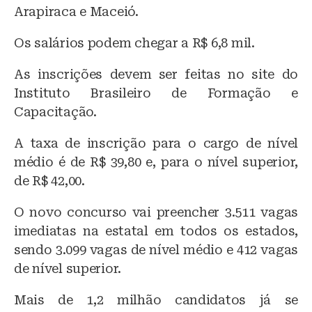
k
b
A
Arapiraca e Maceió.
y
o
p
Os salários podem chegar a R$ 6,8 mil.
o
p
k
As inscrições devem ser feitas no site do
Instituto Brasileiro de Formação e
Capacitação.
A taxa de inscrição para o cargo de nível
médio é de R$ 39,80 e, para o nível superior,
de R$ 42,00.
O novo concurso vai preencher 3.511 vagas
imediatas na estatal em todos os estados,
sendo 3.099 vagas de nível médio e 412 vagas
de nível superior.
Mais de 1,2 milhão candidatos já se