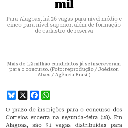
mil
Para Alagoas, há 26 vagas para nível médio e
cinco para nível superior, além de formação
de cadastro de reserva
Mais de 1,2 milhão candidatos já se inscreveram
para o concurso. (Foto: reprodução / Joédson
Alves / Agência Brasil)
B
X
F
W
lu
a
h
O prazo de inscrições para o concurso dos
e
c
at
Correios encerra na segunda-feira (28). Em
s
e
s
Alagoas, são 31 vagas distribuídas para